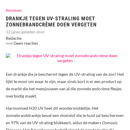
Reisnieuws
DRANKJE TEGEN UV-STRALING MOET
ZONNEBRANDCRÈME DOEN VERGETEN
12 jaren geleden door
Redactie
met
Geen reacties
Een drankje die je beschermt tegen de UV-straling van de zon? Het
lijkt te mooi om waar te zijn, maar sinds kort is er een product op
de markt die het meesjouwen van al die zonnebrandcrème flesjes
overbodig maakt.
Harmonised H20 UV heet dit wondermiddeltje. Het
zonnebranddrankje bevat een vloeistof die je huid zal beschermen
en 97% van de UV-straling blokkeert, aldus de makers Osmosis
Skincare. Het Amerikaanse bedrijf claimt de eerste te zijn die