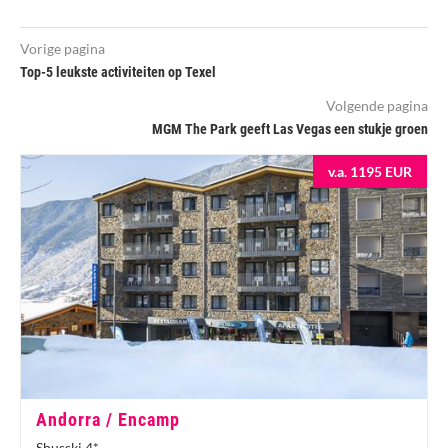
Vorige pagina
Top-5 leukste activiteiten op Texel
Volgende pagina
MGM The Park geeft Las Vegas een stukje groen
v.a. 1195 EUR
Andorra / Encamp
Shusski 4*