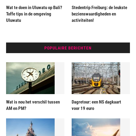
Wat te doen in Uluwatu op Bali?
Stedentrip Freiburg: de leukste
Toffe tips in de omgeving
bezienswaardigheden en
Uluwatu
activiteiten!
POPULAIRE BERICHTEN
Wat is nou het verschil tussen
Dagretour: een NS dagkaart
AM en PM?
voor 19 euro