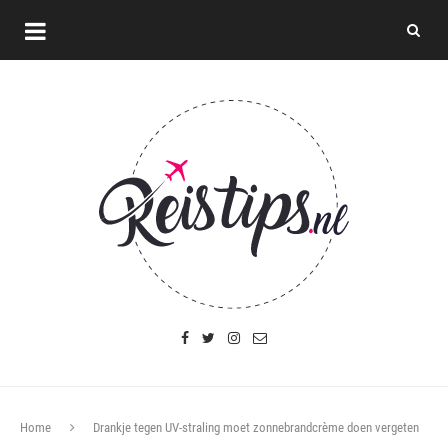
Home
Drankje tegen UV-straling moet zonnebrandcrème doen vergeten