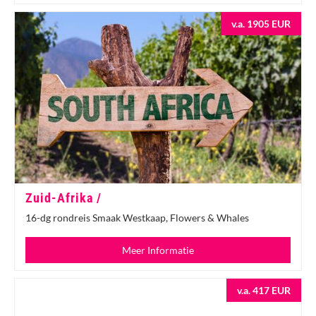
v.a. 1905 EUR
Zuid-Afrika /
16-dg rondreis Smaak Westkaap, Flowers & Whales
Meer Informatie
v.a. 417 EUR