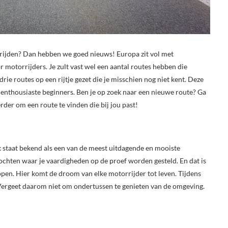
rijden? Dan hebben we goed nieuws! Europa zit vol met
motorrijders. Je zult vast wel een aantal routes hebben die
ie routes op een rijtje gezet die je misschien nog niet kent. Deze
s enthousiaste beginners. Ben je op zoek naar een nieuwe route? Ga
erder om een route te vinden die bij jou past!
ek staat bekend als een van de meest uitdagende en mooiste
ochten waar je vaardigheden op de proef worden gesteld. En dat is
ppen. Hier komt de droom van elke motorrijder tot leven. Tijdens
Vergeet daarom niet om ondertussen te genieten van de omgeving.