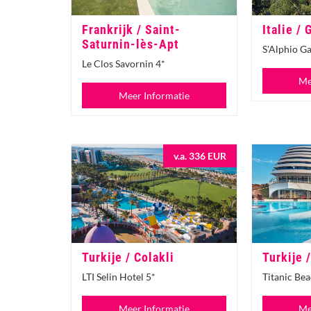
Frankrijk / Saint-
Italie /
Saturnin-lès-Apt
S'Alphio G
Le Clos Savornin 4*
Me
Meer Informatie
v.a. 336 EUR
Turkije / Colakli
Turkije 
LTI Selin Hotel 5*
Titanic Bea
Meer Informatie
Me