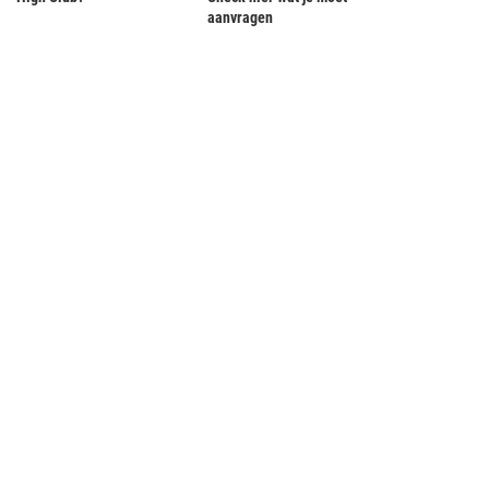
aanvragen
t zijn de meest charmante dorpen en
Met de camper naar Slovenië – de
steden...
mooiste...