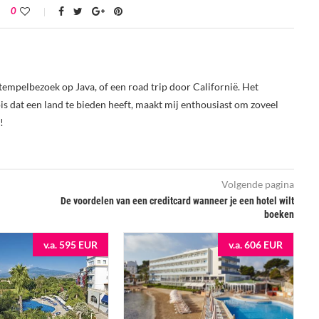
0
tempelbezoek op Java, of een road trip door Californië. Het
s dat een land te bieden heeft, maakt mij enthousiast om zoveel
!
Volgende pagina
De voordelen van een creditcard wanneer je een hotel wilt
boeken
v.a. 595 EUR
v.a. 606 EUR