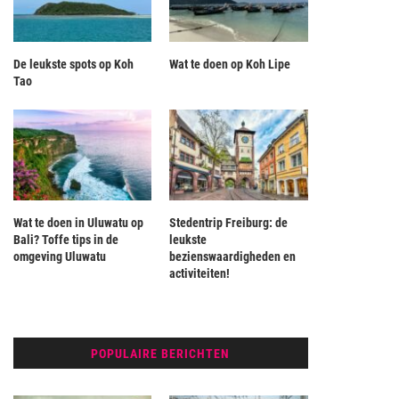
De leukste spots op Koh
Wat te doen op Koh Lipe
Tao
Wat te doen in Uluwatu op
Stedentrip Freiburg: de
Bali? Toffe tips in de
leukste
omgeving Uluwatu
bezienswaardigheden en
activiteiten!
POPULAIRE BERICHTEN