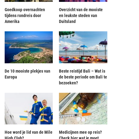
Goedkoop overnachten
Overzicht van de mooiste
tijdens rondreis door
en leukste steden van
Amerika
Duitsland
De 10 mooiste plekjes van
Beste reistijd Bali – Wat is
Europa
de beste periode om Bali te
bezoeken?
Hoe word je lid van de Mile
Medicijnen mee op reis?
High Club?
Check hier wat je moet