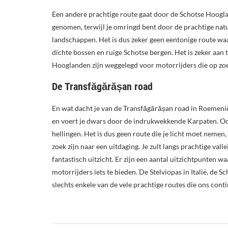
Een andere prachtige route gaat door de Schotse Hoogland
genomen, terwijl je omringd bent door de prachtige natu
landschappen. Het is dus zeker geen eentonige route waa
dichte bossen en ruige Schotse bergen. Het is zeker aan
Hooglanden zijn weggelegd voor motorrijders die op zoek
De Transfăgărășan road
En wat dacht je van de Transfăgărășan road in Roemenië
en voert je dwars door de indrukwekkende Karpaten. Ook 
hellingen. Het is dus geen route die je licht moet nemen
zoek zijn naar een uitdaging. Je zult langs prachtige v
fantastisch uitzicht. Er zijn een aantal uitzichtpunten w
motorrijders iets te bieden. De Stelviopas in Italië, de
slechts enkele van de vele prachtige routes die ons conti