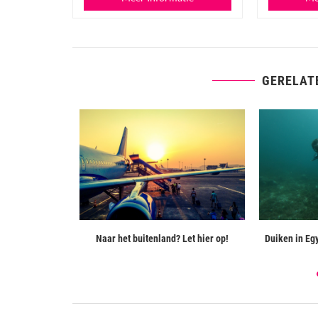
GERELAT
 te bezoeken in
Naar het buitenland? Let hier op!
Duiken in Egy
mberg