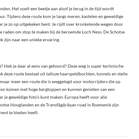
en. Het voelt een beetje aan alsof je terug in de tijd wordt
ur. Tijdens deze route kom je langs meren, kastelen en geweldige
r je zo op uitgekeken bent. Je rijdt over kronkelende wegen door
 te raden om stop te maken bij de beroemde Loch Ness. De Schotse
 zijn naar een unieke ervaring.
? Heb je daar al eens van gehoord? Deze weg is super technische
deze route bestaat uit talloze haarspeldbochten, tunnels en steile
, maar meer een route die is weggelegd voor motorrijders die op
alleien komen met hoge bergtoppen en kunnen genieten van een
aar je geweldige foto’s kunt maken. Europa heeft voor alle
 Schotse Hooglanden en de Transfăgărășan road in Roemenië zijn
nent te bieden heeft.