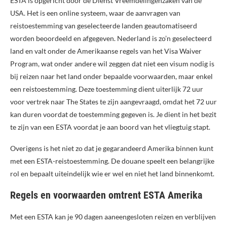
ESTA is opgericht door de Dienst Vreemdelingenzaken van de
USA. Het is een online systeem, waar de aanvragen van
reistoestemming van geselecteerde landen geautomatiseerd
worden beoordeeld en afgegeven. Nederland is zo’n geselecteerd
land en valt onder de Amerikaanse regels van het Visa Waiver
Program, wat onder andere wil zeggen dat niet een visum nodig is
bij reizen naar het land onder bepaalde voorwaarden, maar enkel
een reistoestemming. Deze toestemming dient uiterlijk 72 uur
voor vertrek naar The States te zijn aangevraagd, omdat het 72 uur
kan duren voordat de toestemming gegeven is. Je dient in het bezit
te zijn van een ESTA voordat je aan boord van het vliegtuig stapt.
Overigens is het niet zo dat je gegarandeerd Amerika binnen kunt
met een ESTA-reistoestemming. De douane speelt een belangrijke
rol en bepaalt uiteindelijk wie er wel en niet het land binnenkomt.
Regels en voorwaarden omtrent ESTA Amerika
Met een ESTA kan je 90 dagen aaneengesloten reizen en verblijven