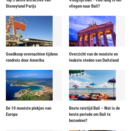
Top 5 beste attracties van
Vliegtijd Bali – Hoe lang is het
Disneyland Parijs
vliegen naar Bali?
Goedkoop overnachten tijdens
Overzicht van de mooiste en
rondreis door Amerika
leukste steden van Duitsland
De 10 mooiste plekjes van
Beste reistijd Bali – Wat is de
Europa
beste periode om Bali te
bezoeken?