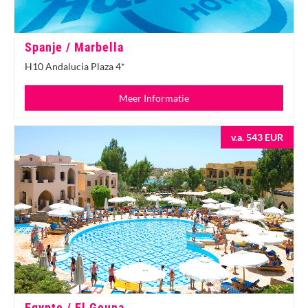
Spanje / Marbella
H10 Andalucia Plaza 4*
Meer Informatie
v.a. 543 EUR
Egypte / El Gouna