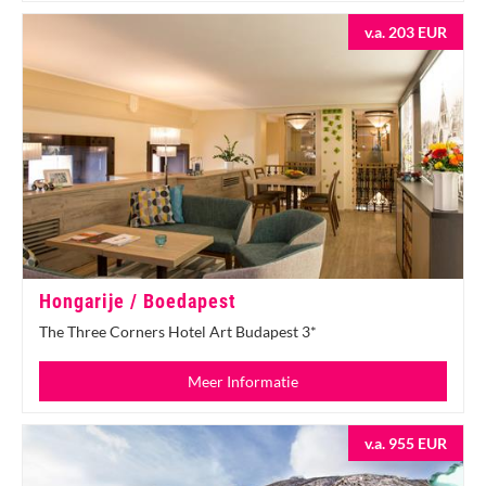
v.a. 203 EUR
Hongarije / Boedapest
The Three Corners Hotel Art Budapest 3*
Meer Informatie
v.a. 955 EUR