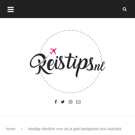
Home
Handige checklist voor als je gaat backpacken door Australië