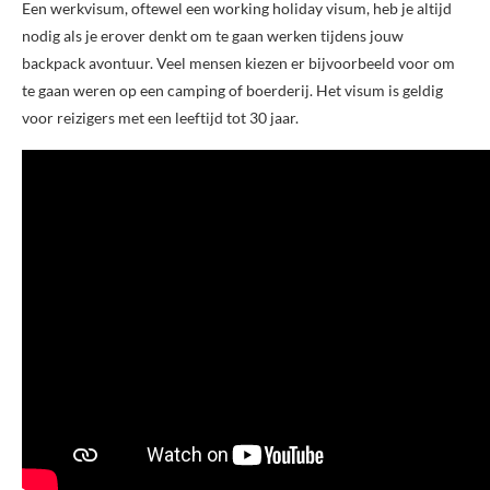
Een werkvisum, oftewel een working holiday visum, heb je altijd
nodig als je erover denkt om te gaan werken tijdens jouw
backpack avontuur. Veel mensen kiezen er bijvoorbeeld voor om
te gaan weren op een camping of boerderij. Het visum is geldig
voor reizigers met een leeftijd tot 30 jaar.