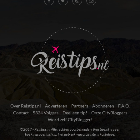
Over Reistips.nl
Adverteren
Partners
Abonneren
F.A.Q.
Contact
5324 Volgers
Deel een tip!
Onze CityBloggers
Word zelf CityBlogger!
©2017 - Reistips.nl Alle rechten voorbehouden. Reistips.nl is geen
boekingsagentschap. Het gebruik van onze site is kosteloos.