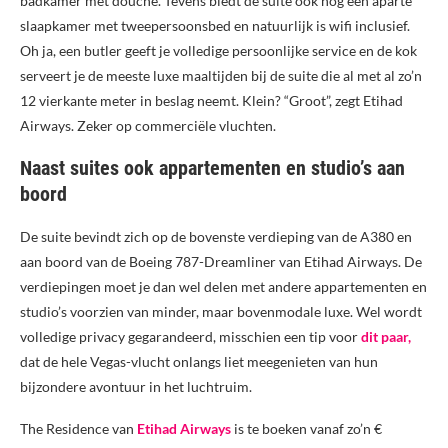
badkamer met douche. Tevens biedt de suite ook nog een aparte
slaapkamer met tweepersoonsbed en natuurlijk is wifi inclusief.
Oh ja, een butler geeft je volledige persoonlijke service en de kok
serveert je de meeste luxe maaltijden bij de suite die al met al zo’n
12 vierkante meter in beslag neemt. Klein? “Groot”, zegt Etihad
Airways. Zeker op commerciële vluchten.
Naast suites ook appartementen en studio’s aan
boord
De suite bevindt zich op de bovenste verdieping van de A380 en
aan boord van de Boeing 787-Dreamliner van Etihad Airways. De
verdiepingen moet je dan wel delen met andere appartementen en
studio’s voorzien van minder, maar bovenmodale luxe. Wel wordt
volledige privacy gegarandeerd, misschien een tip voor
dit paar,
dat de hele Vegas-vlucht onlangs liet meegenieten van hun
bijzondere avontuur in het luchtruim.
The Residence van
Etihad Airways
is te boeken vanaf zo’n €