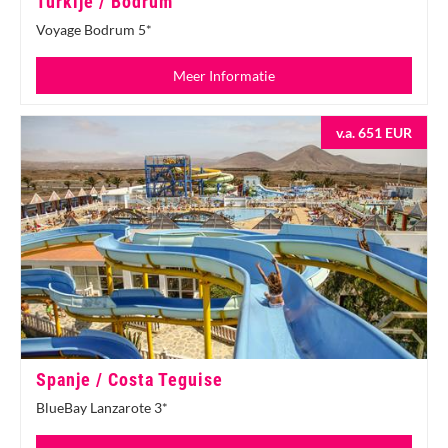
Turkije / Bodrum
Voyage Bodrum 5*
Meer Informatie
v.a. 651 EUR
Spanje / Costa Teguise
BlueBay Lanzarote 3*