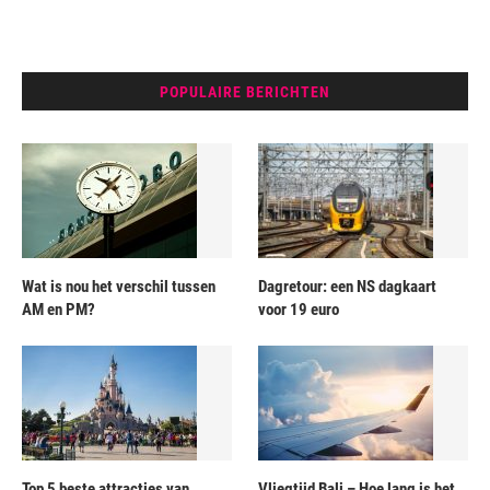
POPULAIRE BERICHTEN
Wat is nou het verschil tussen
Dagretour: een NS dagkaart
AM en PM?
voor 19 euro
Top 5 beste attracties van
Vliegtijd Bali – Hoe lang is het