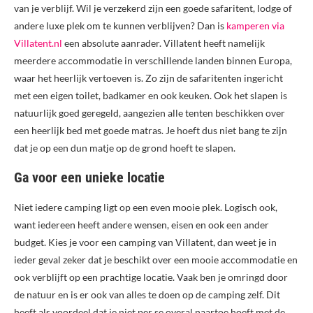
van je verblijf. Wil je verzekerd zijn een goede safaritent, lodge of
andere luxe plek om te kunnen verblijven? Dan is
kamperen via
Villatent.nl
een absolute aanrader. Villatent heeft namelijk
meerdere accommodatie in verschillende landen binnen Europa,
waar het heerlijk vertoeven is. Zo zijn de safaritenten ingericht
met een eigen toilet, badkamer en ook keuken. Ook het slapen is
natuurlijk goed geregeld, aangezien alle tenten beschikken over
een heerlijk bed met goede matras. Je hoeft dus niet bang te zijn
dat je op een dun matje op de grond hoeft te slapen.
Ga voor een unieke locatie
Niet iedere camping ligt op een even mooie plek. Logisch ook,
want iedereen heeft andere wensen, eisen en ook een ander
budget. Kies je voor een camping van Villatent, dan weet je in
ieder geval zeker dat je beschikt over een mooie accommodatie en
ook verblijft op een prachtige locatie. Vaak ben je omringd door
de natuur en is er ook van alles te doen op de camping zelf. Dit
heeft als voordeel dat je niet per se overal naartoe hoeft met de