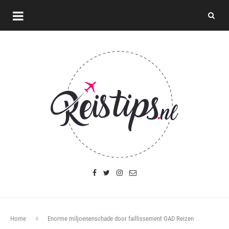
Home
Enorme miljoenenschade door faillissement OAD Reizen