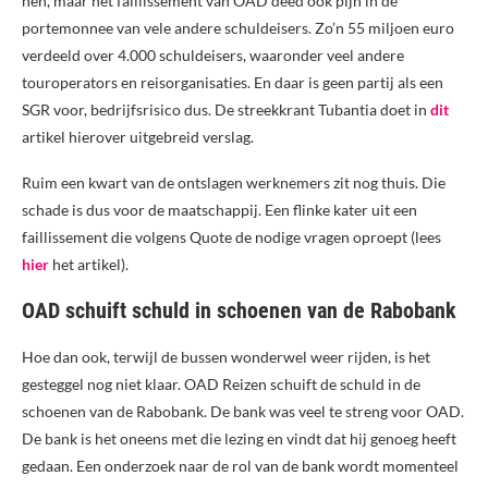
hen, maar het faillissement van OAD deed ook pijn in de
portemonnee van vele andere schuldeisers. Zo’n 55 miljoen euro
verdeeld over 4.000 schuldeisers, waaronder veel andere
touroperators en reisorganisaties. En daar is geen partij als een
SGR voor, bedrijfsrisico dus. De streekkrant Tubantia doet in
dit
artikel hierover uitgebreid verslag.
Ruim een kwart van de ontslagen werknemers zit nog thuis. Die
schade is dus voor de maatschappij. Een flinke kater uit een
faillissement die volgens Quote de nodige vragen oproept (lees
hier
het artikel).
OAD schuift schuld in schoenen van de Rabobank
Hoe dan ook, terwijl de bussen wonderwel weer rijden, is het
gesteggel nog niet klaar. OAD Reizen schuift de schuld in de
schoenen van de Rabobank. De bank was veel te streng voor OAD.
De bank is het oneens met die lezing en vindt dat hij genoeg heeft
gedaan. Een onderzoek naar de rol van de bank wordt momenteel