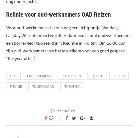
nog onderzocht.
Reünie voor oud-werknemers OAD Reizen
Voor oud-werknemers is toch nog een lichtpuntje. Vandaag
(vrijdag 26 september) wordt er door een aantal oud-werknemers
een borrel georganiseerd in ’t Keuntje in Holten. Om 16.00 uur
zijn oud-werknemers van harte welkom voor een goed gesprek
“the year after”.
BUS
FAILLISSEMENT
OAD REIZEN
QUOTE
REIZEN
REÜNIE
TOURINGCAR
TUBANTIA
0 reacties
0