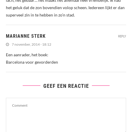
lach, het gebaar… het maakt het allemaal heel vriendelijk. Ik had
het geluk dat de zon bovendien volop scheen. Iedereen lijkt er dan
superveel zin in te hebben in zo’n stad.
MARIANNE STERK
REPLY
7 november, 2014 - 18:12
Een aanrader, het boek:
Barcelona voor gevorderden
GEEF EEN REACTIE