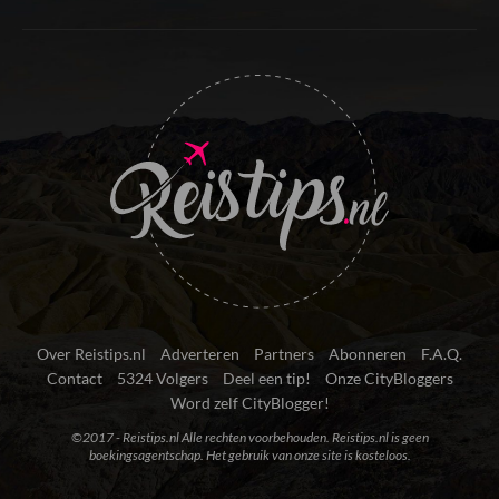
Over Reistips.nl
Adverteren
Partners
Abonneren
F.A.Q.
Contact
5324 Volgers
Deel een tip!
Onze CityBloggers
Word zelf CityBlogger!
©2017 - Reistips.nl Alle rechten voorbehouden. Reistips.nl is geen
boekingsagentschap. Het gebruik van onze site is kosteloos.