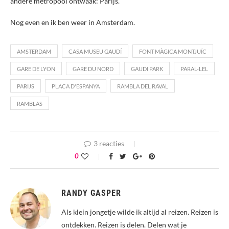
andere metropool ontwaak: Parijs.
Nog even en ik ben weer in Amsterdam.
AMSTERDAM
CASA MUSEU GAUDÍ
FONT MÀGICA MONTJUÏC
GARE DE LYON
GARE DU NORD
GAUDI PARK
PARAL-LEL
PARIJS
PLACA D'ESPANYA
RAMBLA DEL RAVAL
RAMBLAS
3 reacties
0
RANDY GASPER
Als klein jongetje wilde ik altijd al reizen. Reizen is
ontdekken. Reizen is delen. Delen wat je