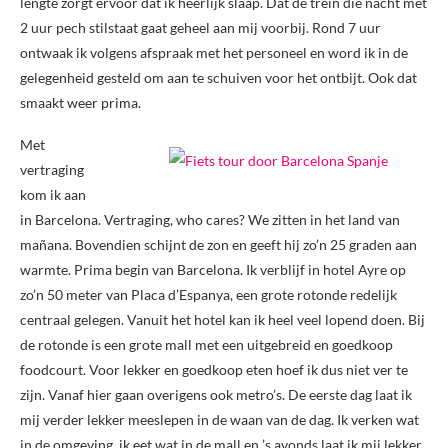
lengte zorgt ervoor dat ik heerlijk slaap. Dat de trein die nacht met
2 uur pech stilstaat gaat geheel aan mij voorbij. Rond 7 uur
ontwaak ik volgens afspraak met het personeel en word ik in de
gelegenheid gesteld om aan te schuiven voor het ontbijt. Ook dat
smaakt weer prima.
Met
vertraging
kom ik aan
in Barcelona. Vertraging, who cares? We zitten in het land van
mañana. Bovendien schijnt de zon en geeft hij zo’n 25 graden aan
warmte. Prima begin van Barcelona. Ik verblijf in hotel Ayre op
zo’n 50 meter van Placa d’Espanya, een grote rotonde redelijk
centraal gelegen. Vanuit het hotel kan ik heel veel lopend doen. Bij
de rotonde is een grote mall met een uitgebreid en goedkoop
foodcourt. Voor lekker en goedkoop eten hoef ik dus niet ver te
zijn. Vanaf hier gaan overigens ook metro’s. De eerste dag laat ik
mij verder lekker meeslepen in de waan van de dag. Ik verken wat
in de omgeving, ik eet wat in de mall en ’s avonds laat ik mij lekker