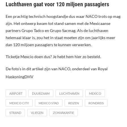
Luchthaven gaat voor 120 miljoen passagiers
Een prachtig technisch hoogstandje dus waar NACO trots op mag
zijn. Het ontwerp kwam tot stand samen met de Mexicaanse
partners Grupo Tadco en Grupo Sacmag. Als de luchthaven
helemaal klaar is, zou het in staat moeten zijn om jaarlijks meer
dan 120 miljoen passagiers te kunnen verwerken.
Ticketje Mexcio doen dus? Je hebt hem hier zo besteld.
De foto’s in dit artikel zijn van NACO, onderdeel van Royal
HaskoningDHV
AIRPORT
DUURZAAM
LUCHTHAVEN
MEXICO
MEXICO CITY
MEXICO STAD
REIZEN
RONDREIS
STRAND
VLIEGEN
ZONVAKANTIE