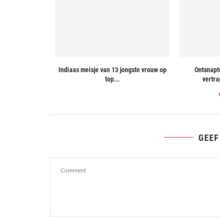
 aan tegen
Indiaas meisje van 13 jongste vrouw op
Ontsnapte
ling
top...
vertra
GEEF