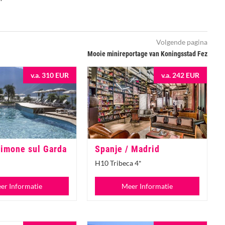
Volgende pagina
Mooie minireportage van Koningsstad Fez
v.a. 310 EUR
v.a. 242 EUR
 Limone sul Garda
Spanje / Madrid
H10 Tribeca 4*
er Informatie
Meer Informatie