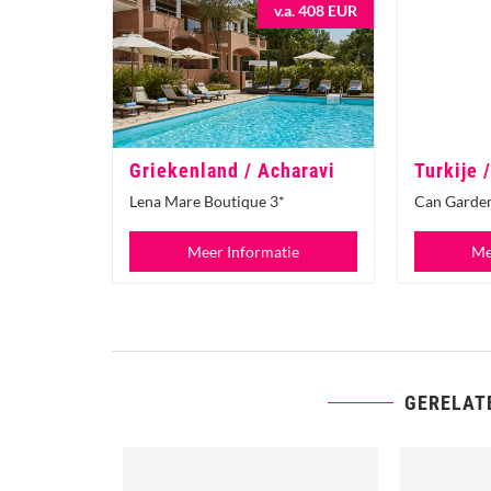
v.a. 408 EUR
Griekenland / Acharavi
Turkije 
Lena Mare Boutique 3*
Can Garden
Meer Informatie
Me
GERELAT