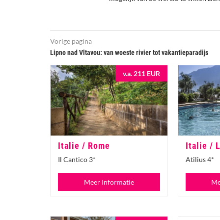
Vorige pagina
Lipno nad Vltavou: van woeste rivier tot vakantieparadijs
v.a. 211 EUR
Italie / Rome
Italie /
Il Cantico 3*
Atilius 4*
Meer Informatie
Me