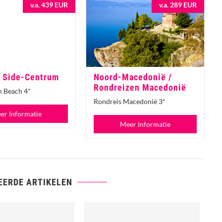
v.a. 439 EUR
v.a. 289 EUR
/ Side-Centrum
Noord-Macedonië /
Rondreizen Macedonië
 Beach 4*
Rondreis Macedonië 3*
er Informatie
Meer Informatie
EERDE ARTIKELEN