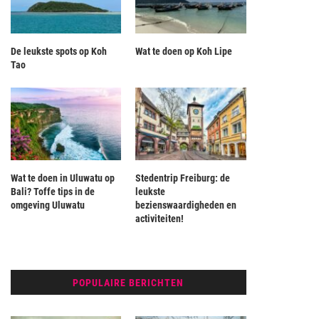
De leukste spots op Koh
Wat te doen op Koh Lipe
Tao
Wat te doen in Uluwatu op
Stedentrip Freiburg: de
Bali? Toffe tips in de
leukste
omgeving Uluwatu
bezienswaardigheden en
activiteiten!
POPULAIRE BERICHTEN