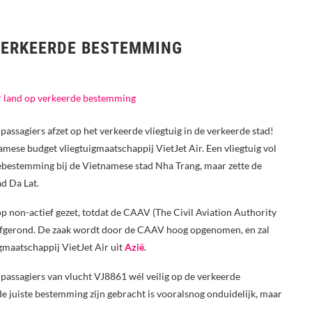
 VERKEERDE BESTEMMING
passagiers afzet op het verkeerde vliegtuig in de verkeerde stad!
ese budget vliegtuigmaatschappij VietJet Air. Een vliegtuig vol
ebestemming bij de Vietnamese stad Nha Trang, maar zette de
ad Da Lat.
op non-actief gezet, totdat de CAAV (The Civil Aviation Authority
afgerond. De zaak wordt door de CAAV hoog opgenomen, en zal
maatschappij VietJet Air uit
Azië
.
e passagiers van vlucht VJ8861 wél veilig op de verkeerde
 juiste bestemming zijn gebracht is vooralsnog onduidelijk, maar