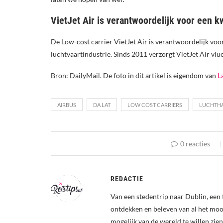
VietJet Air is verantwoordelijk voor een 
De Low-cost carrier VietJet Air is verantwoordelijk vo
luchtvaartindustrie. Sinds 2011 verzorgt VietJet Air vl
Bron: DailyMail. De foto in dit artikel is eigendom van
L
AIRBUS
DA LAT
LOW COST CARRIERS
LUCHTH
0 reacties
REDACTIE
Van een stedentrip naar Dublin, een 
ontdekken en beleven van al het mooi
mogelijk van de wereld te willen zien