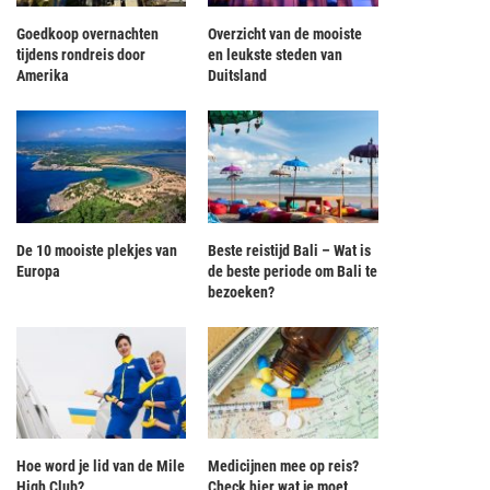
Goedkoop overnachten
Overzicht van de mooiste
tijdens rondreis door
en leukste steden van
Amerika
Duitsland
jna geredde man overlijdt alsnog na
Russische piloten voorkomen
aanval haai
ternauwernood vliegramp
De 10 mooiste plekjes van
Beste reistijd Bali – Wat is
Europa
de beste periode om Bali te
bezoeken?
Hoe word je lid van de Mile
Medicijnen mee op reis?
High Club?
Check hier wat je moet