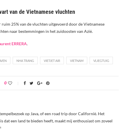
kwart van de Vietnamese vluchten
or ruim 25% van de vluchten uitgevoerd door de Vietnamese
uchten naar bestemmingen in het zuidoosten van Azië.
aurent ERRERA
.
AVEN
NHA TRANG
VIETJET AIR
VIETNAM
VLIEGTUIG
0
tempelbezoek op Java, of een road trip door Californië. Het
s dat een land te bieden heeft, maakt mij enthousiast om zoveel
!