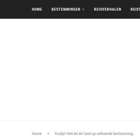
HOME
BESTEMMINGEN
REISVERHALEN
REIS
Home
Foutje! VietJet Air land op verkeerde bestemming