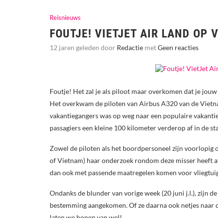
Reisnieuws
FOUTJE! VIETJET AIR LAND OP
12 jaren geleden door
Redactie
met
Geen reacties
Foutje! Het zal je als piloot maar overkomen dat je jouw 
Het overkwam de piloten van Airbus A320 van de Vietnam
vakantiegangers was op weg naar een populaire vakanti
passagiers een kleine 100 kilometer verderop af in de st
Zowel de piloten als het boordpersoneel zijn voorlopig 
of Vietnam) haar onderzoek rondom deze misser heeft 
dan ook met passende maatregelen komen voor vliegtuig
Ondanks de blunder van vorige week (20 juni j.l.), zijn d
bestemming aangekomen. Of ze daarna ook netjes naar de
laten we hopen van wel!