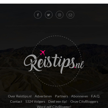
Over Reistips.nl
Adverteren
Partners
Abonneren
F.A.Q.
Contact
5324 Volgers
Deel een tip!
Onze CityBloggers
Word zelf CityBlogger!