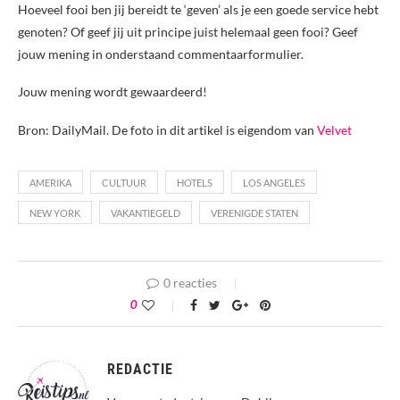
Hoeveel fooi ben jij bereidt te ‘geven’ als je een goede service hebt
genoten? Of geef jij uit principe juist helemaal geen fooi? Geef
jouw mening in onderstaand commentaarformulier.
Jouw mening wordt gewaardeerd!
Bron: DailyMail. De foto in dit artikel is eigendom van
Velvet
AMERIKA
CULTUUR
HOTELS
LOS ANGELES
NEW YORK
VAKANTIEGELD
VERENIGDE STATEN
0 reacties
0
REDACTIE