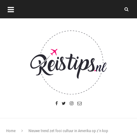
Home
Nieuwe trend zet fooi cultuur in Amerika op z’n kop