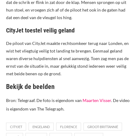
dat de schrik er flink in zat door de klap. Mensen sprongen op uit
hun stoel, en vroegen zich af of de piloot het ook in de gaten had
dat een deel van de vleugel los hing.
CityJet toestel veilig geland
De piloot van CityJet maakte rechtsomkeer terug naar Londen, en
wist het vliegtuig veilig tot landing te brengen. Eenmaal geland
waren diverse hulpdiensten al snel aanwezig. Toen zag men pas de
ernst van de situatie in, maar gelukkig stond iedereen weer veilig
met beide benen op de grond.
Bekijk de beelden
Bron: Telegraaf. De foto is eigendom van
Maarten Visser
. De video
is eigendom van The Telegraph.
CITYJET
ENGELAND
FLORENCE
GROOT-BRITTANNIË