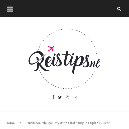
Home
Onderdeel vleugel CityJet toestel hangt los tijdens vlucht