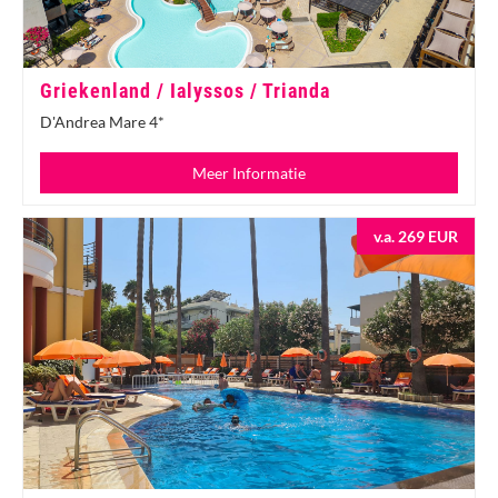
Griekenland / Ialyssos / Trianda
D'Andrea Mare 4*
Meer Informatie
v.a. 269 EUR