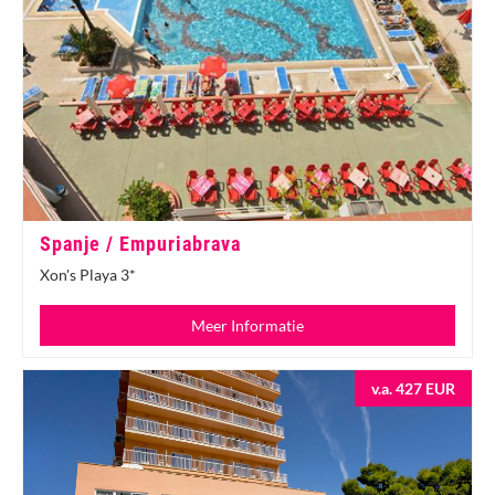
Spanje / Empuriabrava
Xon's Playa 3*
Meer Informatie
v.a. 427 EUR