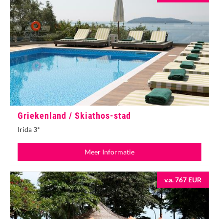
Griekenland / Skiathos-stad
Irida 3*
Meer Informatie
v.a. 767 EUR