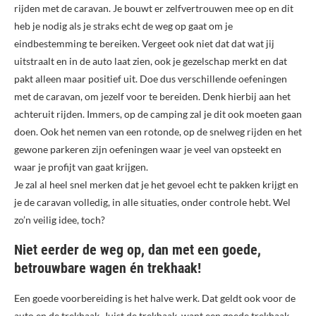
rijden met de caravan. Je bouwt er zelfvertrouwen mee op en dit
heb je nodig als je straks echt de weg op gaat om je
eindbestemming te bereiken. Vergeet ook niet dat dat wat jij
uitstraalt en in de auto laat zien, ook je gezelschap merkt en dat
pakt alleen maar positief uit. Doe dus verschillende oefeningen
met de caravan, om jezelf voor te bereiden. Denk hierbij aan het
achteruit rijden. Immers, op de camping zal je dit ook moeten gaan
doen. Ook het nemen van een rotonde, op de snelweg rijden en het
gewone parkeren zijn oefeningen waar je veel van opsteekt en
waar je profijt van gaat krijgen.
Je zal al heel snel merken dat je het gevoel echt te pakken krijgt en
je de caravan volledig, in alle situaties, onder controle hebt. Wel
zo’n veilig idee, toch?
Niet eerder de weg op, dan met een goede,
betrouwbare wagen én trekhaak!
Een goede voorbereiding is het halve werk. Dat geldt ook voor de
auto en de trekhaak. Juist de trekhaak, want een goede trekhaak