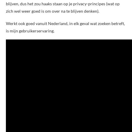
blijven, dus het zou haaks staan op je privacy-principes (wat op
zich wel weer goed is om over na te blijven denken).
Werkt ook goed vanuit Nederland, in elk geval wat zoeken betreft,
is mijn gebruikerservaring.