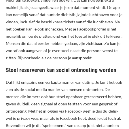
vluchten te zoeken, vinden en boeken. Dat kan nog eens extra
makkelijk als je aangeeft, waar je je op dat moment vindt. De app
kan namelijk vanaf dat punt de dichtstbijzijnde luchthaven voor je
vinden, inclusief de beschikbare tickets vanaf die luchthaven. Na
het boeken kan je ook inchecken. Met je Facebookprofiel is het
mogelijk om op de plattegrond van het toestel je plek uit te kiezen.
Mensen die dat al eerder hebben gedaan, zijn zichtbaar. Zo kan je
vooraf ook aangeven of je eventueel naast die persoon wenst te
zitten. Bijvoorbeeld als de persoon je aanspreekt.
Stoel reserveren kan social ontmoeting worden
Dat lijkt enigszins een verkapte manier van dating. Je kunt het ook
zien als de social media manier van mensen ontmoeten. De
mensen die immers ook hun stoel openbaar gereserveerd hebben,
geven duidelijk een signaal af open te staan voor een gesprek of
ontmoeting. Met het inloggen via Facebook geef je dus duidelijk
wel je privacy weg, maar als je Facebook hebt, deed je dat toch al.
Bovendien wil je dit “spelelement” van de app juist niet anoniem