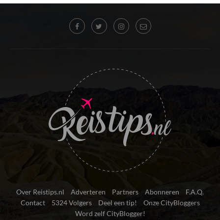
Over Reistips.nl
Adverteren
Partners
Abonneren
F.A.Q.
Contact
5324 Volgers
Deel een tip!
Onze CityBloggers
Word zelf CityBlogger!