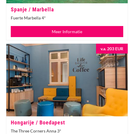
Spanje / Marbella
Fuerte Marbella 4*
Meer Informatie
v.a. 203 EUR
Hongarije / Boedapest
The Three Corners Anna 3*