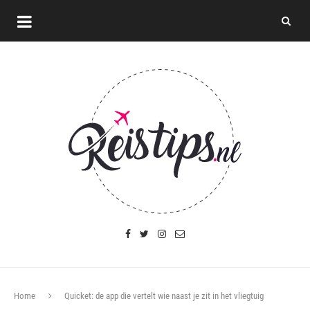
Home
Quicket: de app die vertelt wie naast je zit in het vliegtuig