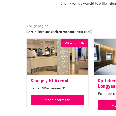
mogelijk van de wereld te willen zien
Vorige pagina
De 9 leukste activiteiten rondom Sanur (Bali)!
v.a. 455 EUR
Spanje / El Arenal
Spitsber
Longyea
Fénix - Wielrennen 3*
Polfareren
Meer Informatie
Me