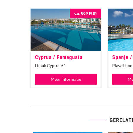
v.a. 599 EUR
Cyprus / Famagusta
Spanje /
Limak Cyprus 5*
Playa Limo
Meer Informatie
Me
GERELAT