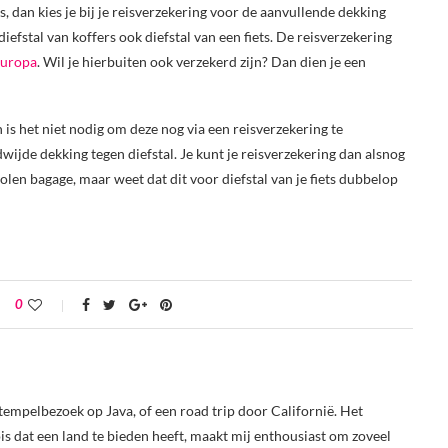
 is, dan kies je bij je reisverzekering voor de aanvullende dekking
iefstal van koffers ook diefstal van een fiets. De reisverzekering
 Europa
. Wil je hierbuiten ook verzekerd zijn? Dan dien je een
n is het niet nodig om deze nog via een reisverzekering te
wijde dekking tegen diefstal. Je kunt je reisverzekering dan alsnog
len bagage, maar weet dat dit voor diefstal van je fiets dubbelop
0
tempelbezoek op Java, of een road trip door Californië. Het
s dat een land te bieden heeft, maakt mij enthousiast om zoveel