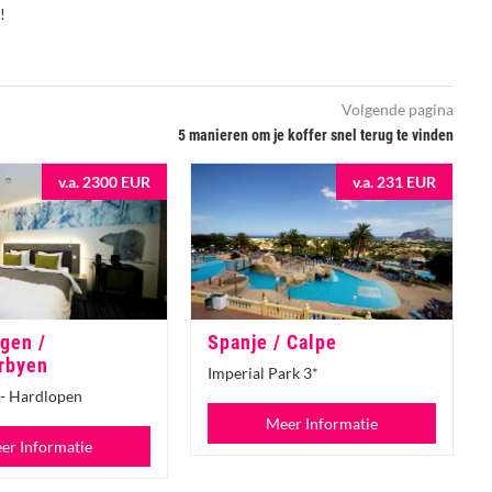
!
Volgende pagina
5 manieren om je koffer snel terug te vinden
v.a. 2300 EUR
v.a. 231 EUR
gen /
Spanje / Calpe
rbyen
Imperial Park 3*
 - Hardlopen
Meer Informatie
er Informatie