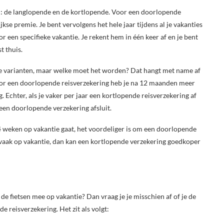
n: de langlopende en de kortlopende. Voor een doorlopende
kse premie. Je bent vervolgens het hele jaar tijdens al je vakanties
or een specifieke vakantie. Je rekent hem in één keer af en je bent
t thuis.
de varianten, maar welke moet het worden? Dat hangt met name af
 Voor een doorlopende reisverzekering heb je na 12 maanden meer
 Echter, als je vaker per jaar een kortlopende reisverzekering af
 een doorlopende verzekering afsluit.
4 weken op vakantie gaat, het voordeliger is om een doorlopende
 zo vaak op vakantie, dan kan een kortlopende verzekering goedkoper
de fietsen mee op vakantie? Dan vraag je je misschien af of je de
de reisverzekering. Het zit als volgt: