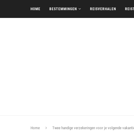
HOME
BESTEMMINGEN
REISVERHALEN
REIS
Home
Twee handige verzekeringen voor je volgende vakanti