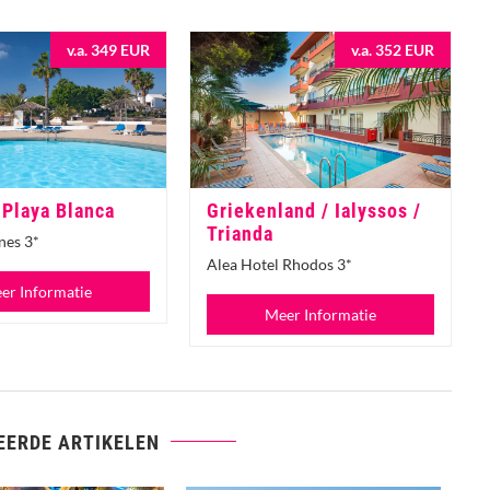
v.a. 349 EUR
v.a. 352 EUR
 Playa Blanca
Griekenland / Ialyssos /
Trianda
nes 3*
Alea Hotel Rhodos 3*
er Informatie
Meer Informatie
EERDE ARTIKELEN