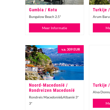
Gambia / Kotu
Turkije 
Bungalow Beach 2.5*
Arum Barut
Meer Informatie
Me
v.a. 309 EUR
Noord-Macedonië /
Turkije /
Rondreizen Macedonië
Alva Donna
Rondreis Macedonië&Albanië 3*
3*
Me