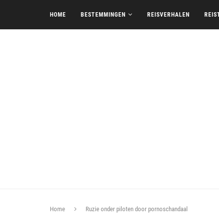
HOME
BESTEMMINGEN
REISVERHALEN
REIS
Home
Ruzie onder piloten door pornoschandaal