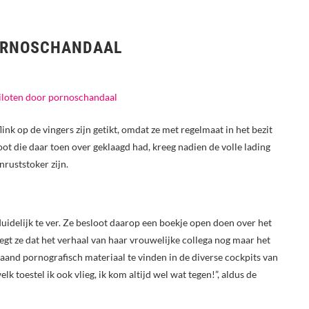
PORNOSCHANDAAL
ink op de vingers zijn getikt, omdat ze met regelmaat in het bezit
oot die daar toen over geklaagd had, kreeg nadien de volle lading
nruststoker zijn.
uidelijk te ver. Ze besloot daarop een boekje open doen over het
gt ze dat het verhaal van haar vrouwelijke collega nog maar het
e maand pornografisch materiaal te vinden in de diverse cockpits van
elk toestel ik ook vlieg, ik kom altijd wel wat tegen!”, aldus de