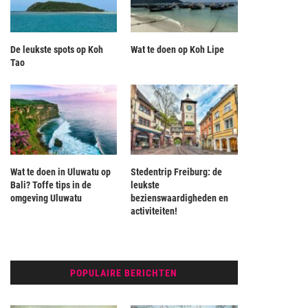
De leukste spots op Koh
Wat te doen op Koh Lipe
Tao
Wat te doen in Uluwatu op
Stedentrip Freiburg: de
Bali? Toffe tips in de
leukste
omgeving Uluwatu
bezienswaardigheden en
activiteiten!
POPULAIRE BERICHTEN