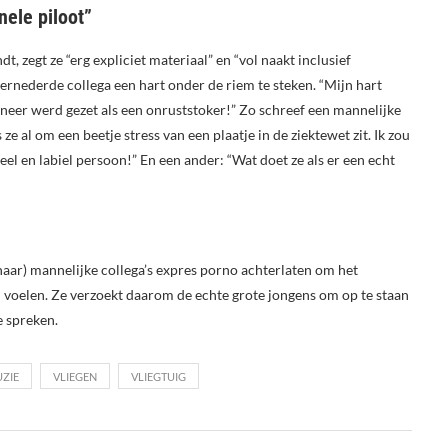
nele piloot”
, zegt ze “erg expliciet materiaal” en “vol naakt inclusief
rnederde collega een hart onder de riem te steken. “Mijn hart
neer werd gezet als een onruststoker!” Zo schreef een mannelijke
ze al om een beetje stress van een plaatje in de ziektewet zit. Ik zou
eel en labiel persoon!” En een ander: “Wat doet ze als er een echt
aar) mannelijke collega’s expres porno achterlaten om het
 voelen. Ze verzoekt daarom de echte grote jongens om op te staan
e spreken.
UZIE
VLIEGEN
VLIEGTUIG