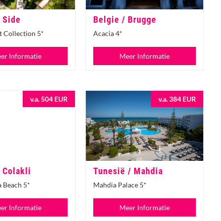
/ Side
Belgie / Brugge
 Collection 5*
Acacia 4*
er Informatie
Meer Informatie
v.a. 504 EUR
v.a. 384 EUR
 Colakli
Tunesië / Mahdia
 Beach 5*
Mahdia Palace 5*
er Informatie
Meer Informatie