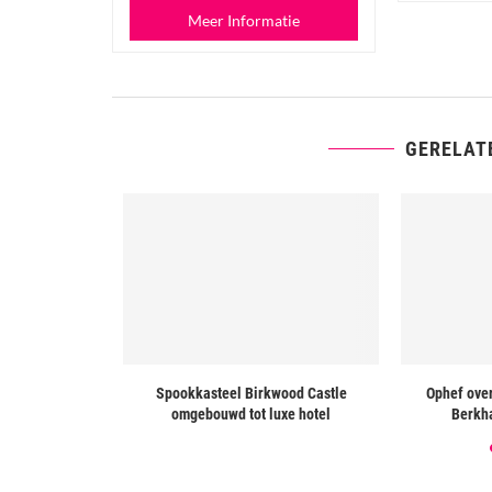
Meer Informatie
GERELAT
r Wars marathon
Spookkasteel Birkwood Castle
Ophef over
d
omgebouwd tot luxe hotel
Berkha