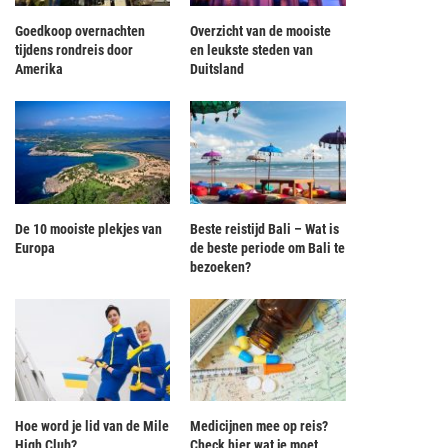
Goedkoop overnachten
Overzicht van de mooiste
tijdens rondreis door
en leukste steden van
Amerika
Duitsland
De 10 mooiste plekjes van
Beste reistijd Bali – Wat is
Europa
de beste periode om Bali te
bezoeken?
ven ontwaakt uit de dood van Death
Sky Lantern Festival door de ogen va
Valley
8...
Hoe word je lid van de Mile
Medicijnen mee op reis?
High Club?
Check hier wat je moet