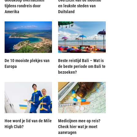
Goedkoop overnachten
Overzicht van de mooiste
tijdens rondreis door
en leukste steden van
Amerika
Duitsland
De 10 mooiste plekjes van
Beste reistijd Bali – Wat is
Europa
de beste periode om Bali te
bezoeken?
Hoe word je lid van de Mile
Medicijnen mee op reis?
High Club?
Check hier wat je moet
aanvragen