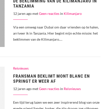
DE BEKLIMMING VAN DE KILIMANJARO IN
TANZANIA
12 jaren ago met
Geen reacties
in
Kilimanjaro
Via een omweg naar Dubai om daar vrienden op te halen,
arriveer ik in Tanzania. Hier begint mijn echte missie: het
beklimmen van de Kilimanjaro.…
Reisnieuws
FRANSMAN BEKLIMT MONT BLANC EN
SPRINGT ER WEER AF
12 jaren ago met
Geen reacties
in
Reisnieuws
Een tijd terug lazen we een zeer inspirerend blog van onze
goede vriend Sander Jonker, die zijn droom zag uitkomen