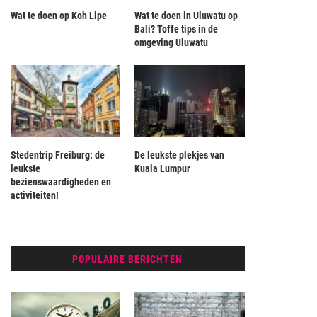
Wat te doen op Koh Lipe
Wat te doen in Uluwatu op
Bali? Toffe tips in de
omgeving Uluwatu
Stedentrip Freiburg: de
De leukste plekjes van
leukste
Kuala Lumpur
bezienswaardigheden en
activiteiten!
POPULAIRE BERICHTEN