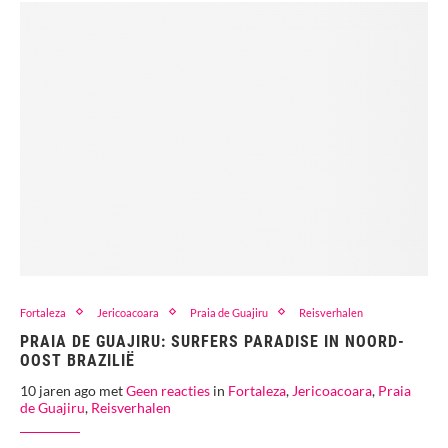
Fortaleza
Jericoacoara
Praia de Guajiru
Reisverhalen
PRAIA DE GUAJIRU: SURFERS PARADISE IN NOORD-
OOST BRAZILIË
10 jaren ago met
Geen reacties
in
Fortaleza
,
Jericoacoara
,
Praia
de Guajiru
,
Reisverhalen