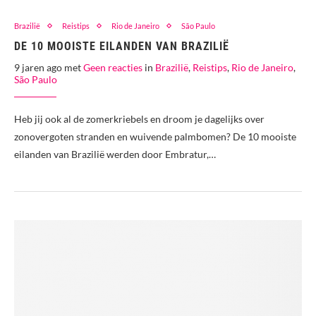
Brazilië
Reistips
Rio de Janeiro
São Paulo
DE 10 MOOISTE EILANDEN VAN BRAZILIË
9 jaren ago met
Geen reacties
in
Brazilië
,
Reistips
,
Rio de Janeiro
,
São Paulo
Heb jij ook al de zomerkriebels en droom je dagelijks over
zonovergoten stranden en wuivende palmbomen? De 10 mooiste
eilanden van Brazilië werden door Embratur,…