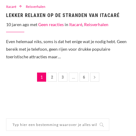
Itacaré
Reisverhalen
LEKKER RELAXEN OP DE STRANDEN VAN ITACARÉ
10 jaren ago met
Geen reacties
in
Itacaré
,
Reisverhalen
Even helemaal niks, soms is dat het enige wat je nodig hebt. Geen
bereik met je telefoon, geen rijen voor drukke populaire
toeristische attracties maar…
1
…
2
3
6