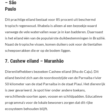
– São
Paulo
Dit prachtige eiland bestaat voor 85 procent uit beschermd
tropisch regenwoud. Ilhabela is alleen al een bezoekje waard
vanwege de vele watervallen waar je in kan badderen. Daarnaast
is het eiland één van de populairste duikbestemmingen in Brazilië.
Naast de tropische vissen, komen duikers ook voor de tientallen
scheepswrakken die er op de bodem liggen.
7. Cashew eiland – Maranhão
Dierenliefhebbers bezoeken Cashew eiland (Ilha do Caju). Dit
eiland bevind zich aan de noordoostzijde van de Parnaíba rivier
50 kilometer van de stad Parnaíba in de staat Piauí. Het dierenrijk
is zeer gevarieerd. Je spot hier onder andere toekans,
verschillende soorten apen, vossen en schildpadden. Educatieve
programma’s voor de lokale bewoners zorgen dat dit rijke
ecosysteem behouden blijft.