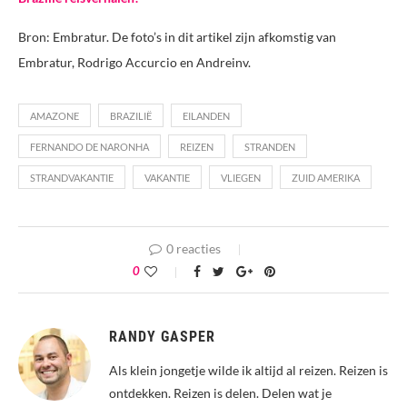
Bron: Embratur. De foto’s in dit artikel zijn afkomstig van
Embratur, Rodrigo Accurcio en Andreinv.
AMAZONE
BRAZILIË
EILANDEN
FERNANDO DE NARONHA
REIZEN
STRANDEN
STRANDVAKANTIE
VAKANTIE
VLIEGEN
ZUID AMERIKA
0 reacties
0
RANDY GASPER
Als klein jongetje wilde ik altijd al reizen. Reizen is
ontdekken. Reizen is delen. Delen wat je