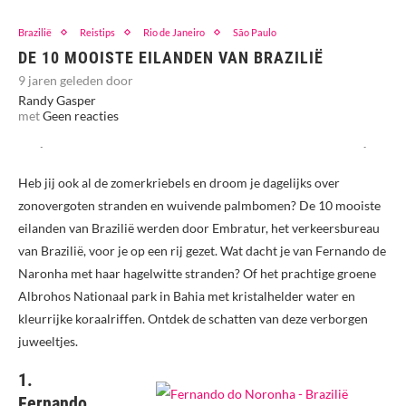
Brazilië
Reistips
Rio de Janeiro
São Paulo
DE 10 MOOISTE EILANDEN VAN BRAZILIË
9 jaren geleden door
Randy Gasper
met
Geen reacties
Heb jij ook al de zomerkriebels en droom je dagelijks over
zonovergoten stranden en wuivende palmbomen? De 10 mooiste
eilanden van Brazilië werden door Embratur, het verkeersbureau
van Brazilië, voor je op een rij gezet. Wat dacht je van Fernando de
Naronha met haar hagelwitte stranden? Of het prachtige groene
Albrohos Nationaal park in Bahia met kristalhelder water en
kleurrijke koraalriffen. Ontdek de schatten van deze verborgen
juweeltjes.
1.
Fernando