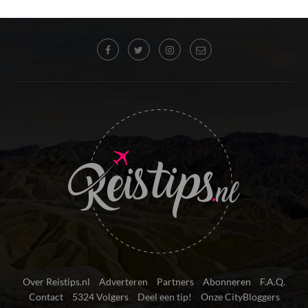
Over Reistips.nl
Adverteren
Partners
Abonneren
F.A.Q.
Contact
5324 Volgers
Deel een tip!
Onze CityBloggers