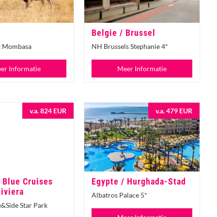
Belgie / Brussel
et Mombasa
NH Brussels Stephanie 4*
er Informatie
Meer Informatie
v.a. 824 EUR
v.a. 479 EUR
/ Blue Cruises
Egypte / Hurghada-Stad
iviera
Albatros Palace 5*
e&Side Star Park