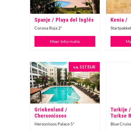
Spanje / Playa del Inglés
Kenia /
Corona Roja 2*
Startpakk
Meer Informatie
Me
v.a. 517 EUR
Griekenland /
Turkije 
Chersonissos
Turkse R
Hersonissos Palace 5*
Blue Cruis