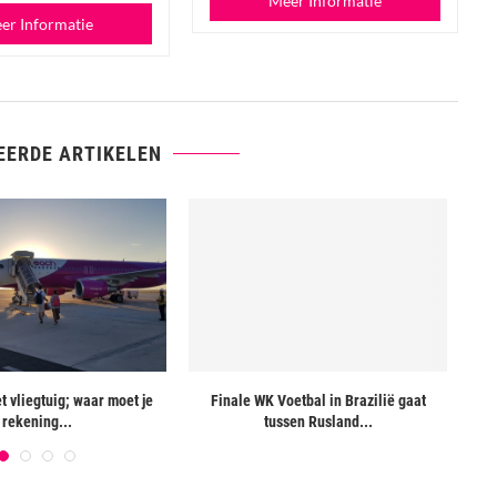
Meer Informatie
er Informatie
EERDE ARTIKELEN
t vliegtuig; waar moet je
Finale WK Voetbal in Brazilië gaat
Tha
rekening...
tussen Rusland...