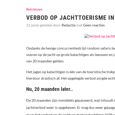
Reisnieuws
VERBOD OP JACHTTOERISME I
12 jaren geleden door
Redactie
met
Geen reacties
Ondanks de hevige concurrentiestrijd rondom safaris bes
voeren op de jacht op grote katachtigen als leeuwen en j
van 20 maanden gelden.
Het jagen op katachtigen is één van de toeristische trekp
hierdoor drastisch af. Het opgelegde verbod zorgde echt
Nu, 20 maanden later..
De 20 maanden zijn inmiddels gepasseerd, wat inhoudt 
jachtverbod weer is opgeheven. Er mag dus weer gejaag
maar het verbod op de jacht op grote katachtigen blijft 