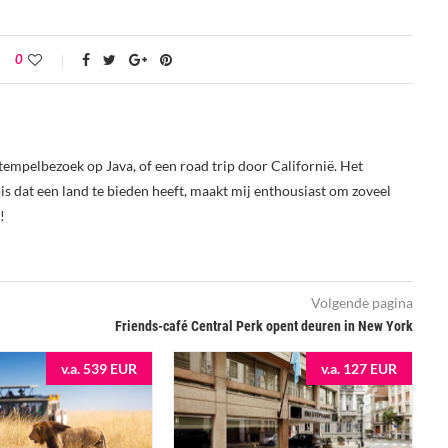
0
tempelbezoek op Java, of een road trip door Californië. Het
s dat een land te bieden heeft, maakt mij enthousiast om zoveel
!
Volgende pagina
Friends-café Central Perk opent deuren in New York
v.a. 539 EUR
v.a. 127 EUR