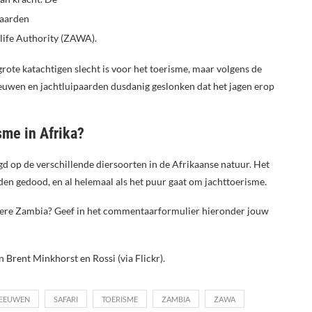
waarden
life Authority (ZAWA).
grote katachtigen slecht is voor het toerisme, maar volgens de
eeuwen en jachtluipaarden dusdanig geslonken dat het jagen erop
sme in Afrika?
d op de verschillende diersoorten in de Afrikaanse natuur. Het
den gedood, en al helemaal als het puur gaat om jachttoerisme.
ndere Zambia? Geef in het commentaarformulier hieronder jouw
n Brent Minkhorst en Rossi (via Flickr).
EEUWEN
SAFARI
TOERISME
ZAMBIA
ZAWA