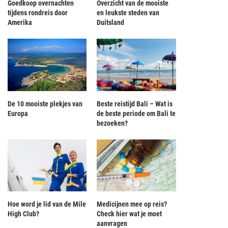
Goedkoop overnachten
Overzicht van de mooiste
tijdens rondreis door
en leukste steden van
Amerika
Duitsland
De 10 mooiste plekjes van
Beste reistijd Bali – Wat is
Europa
de beste periode om Bali te
bezoeken?
ise passagier in Bangkok op de vuist
Nieuwe Concorde van Airbus knalt me
met...
6.000 km/uur...
Hoe word je lid van de Mile
Medicijnen mee op reis?
High Club?
Check hier wat je moet
aanvragen