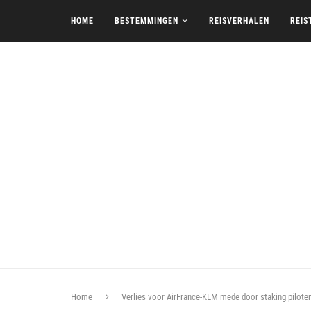
HOME
BESTEMMINGEN
REISVERHALEN
REIS
Home
Verlies voor AirFrance-KLM mede door staking pilote