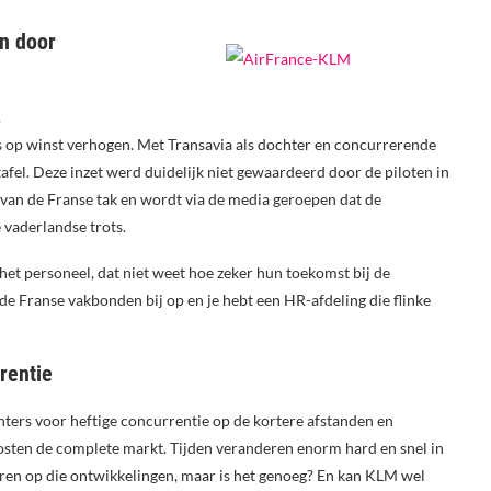
n door
.
 op winst verhogen. Met Transavia als dochter en concurrerende
tafel. Deze inzet werd duidelijk niet gewaardeerd door de piloten in
van de Franse tak en wordt via de media geroepen dat de
vaderlandse trots.
 het personeel, dat niet weet hoe zeker hun toekomst bij de
de Franse vakbonden bij op en je hebt een HR-afdeling die flinke
rentie
echters voor heftige concurrentie op de kortere afstanden en
sten de complete markt. Tijden veranderen enorm hard en snel in
veren op die ontwikkelingen, maar is het genoeg? En kan KLM wel