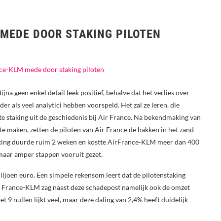
 MEDE DOOR STAKING PILOTEN
a geen enkel detail leek positief, behalve dat het verlies over
der als veel analytici hebben voorspeld. Het zal ze leren, die
tste staking uit de geschiedenis bij Air France. Na bekendmaking van
e maken, zetten de piloten van Air France de hakken in het zand
aking duurde ruim 2 weken en kostte AirFrance-KLM meer dan 400
 maar amper stappen vooruit gezet.
ljoen euro. Een simpele rekensom leert dat de pilotenstaking
Air France-KLM zag naast deze schadepost namelijk ook de omzet
t 9 nullen lijkt veel, maar deze daling van 2,4% heeft duidelijk