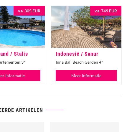
v.a. 305 EUR
v.a. 749 EUR
and / Stalis
Indonesië / Sanur
partementen 3*
Inna Bali Beach Garden 4*
er Informatie
Meer Informatie
EERDE ARTIKELEN