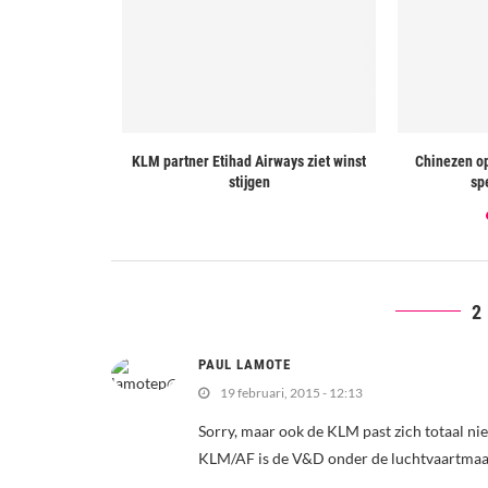
 open na zien
KLM partner Etihad Airways ziet winst
Chinezen o
elden...
stijgen
sp
2
PAUL LAMOTE
19 februari, 2015 - 12:13
Sorry, maar ook de KLM past zich totaal ni
KLM/AF is de V&D onder de luchtvaartmaa