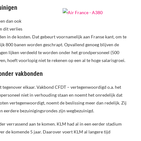
uinigen
den dan ook
m dit verlies
n in de kosten. Dat gebeurt voornamelijk aan Franse kant, om te
lijk 800 banen worden geschrapt. Opvallend genoeg blijven de
lagen lijken verdeeld te worden onder het grondpersoneel (500
n, hoeft voorlopig niet te rekenen op een al te hoge salarisgroei.
d onder vakbonden
cht tegenover elkaar. Vakbond CFDT – vertegenwoordigd o.a. het
epersoneel niet in verhouding staan en noemt het onredelijk dat
loten vertegenwoordigt, noemt de beslissing meer dan redelijk. Zij
 in eerdere bezuinigingsrondes zijn wegbezuinigd.
der verrassend aan te komen. KLM had al in een eerder stadium
er de komende 5 jaar. Daarover voert KLM al langere tijd