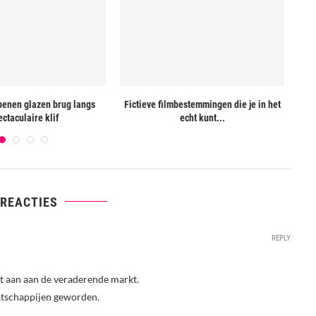
penen glazen brug langs
Fictieve filmbestemmingen die je in het
Uit
ectaculaire klif
echt kunt...
 REACTIES
REPLY
et aan aan de veraderende markt.
tschappijen geworden.