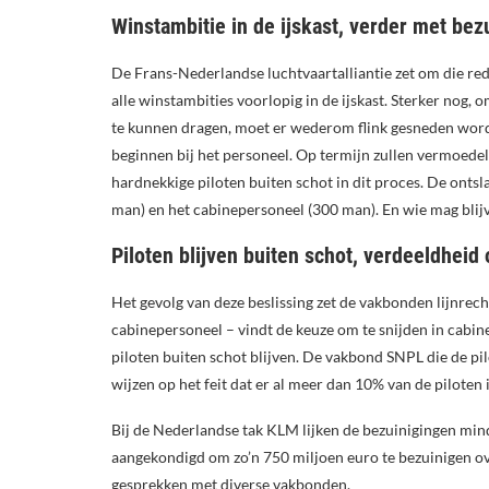
Winstambitie in de ijskast, verder met bez
De Frans-Nederlandse luchtvaartalliantie zet om die re
alle winstambities voorlopig in de ijskast. Sterker nog, o
te kunnen dragen, moet er wederom flink gesneden worde
beginnen bij het personeel. Op termijn zullen vermoede
hardnekkige piloten buiten schot in dit proces. De onts
man) en het cabinepersoneel (300 man). En wie mag blijve
Piloten blijven buiten schot, verdeeldhei
Het gevolg van deze beslissing zet de vakbonden lijnre
cabinepersoneel – vindt de keuze om te snijden in cabin
piloten buiten schot blijven. De vakbond SNPL die de pi
wijzen op het feit dat er al meer dan 10% van de piloten
Bij de Nederlandse tak KLM lijken de bezuinigingen min
aangekondigd om zo’n 750 miljoen euro te bezuinigen ov
gesprekken met diverse vakbonden.