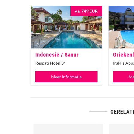
v.a. 749 EUR
Indonesië / Sanur
Griekenl
Respati Hotel 3*
Iraklis Ap
Meer Informatie
Me
GERELAT