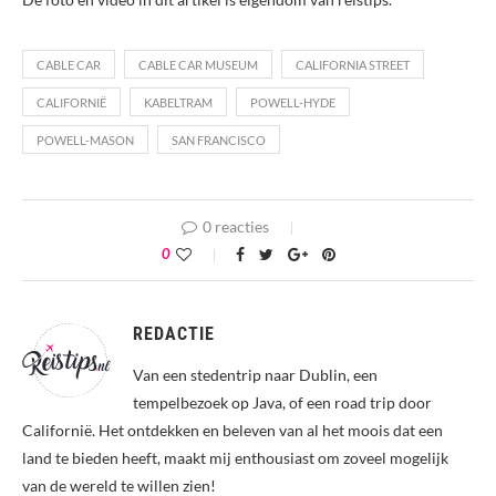
CABLE CAR
CABLE CAR MUSEUM
CALIFORNIA STREET
CALIFORNIË
KABELTRAM
POWELL-HYDE
POWELL-MASON
SAN FRANCISCO
0 reacties
0
REDACTIE
Van een stedentrip naar Dublin, een
tempelbezoek op Java, of een road trip door
Californië. Het ontdekken en beleven van al het moois dat een
land te bieden heeft, maakt mij enthousiast om zoveel mogelijk
van de wereld te willen zien!