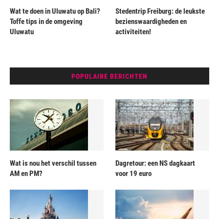
Wat te doen in Uluwatu op Bali?
Stedentrip Freiburg: de leukste
Toffe tips in de omgeving
bezienswaardigheden en
Uluwatu
activiteiten!
POPULAIRE BERICHTEN
Wat is nou het verschil tussen
Dagretour: een NS dagkaart
AM en PM?
voor 19 euro