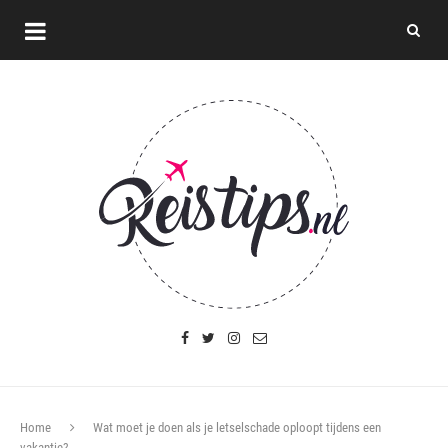
Home
Wat moet je doen als je letselschade oploopt tijdens een
vakantie?