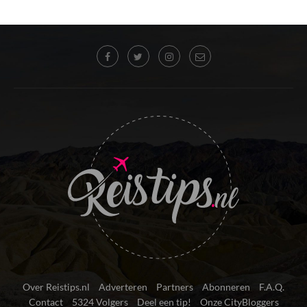
Over Reistips.nl
Adverteren
Partners
Abonneren
F.A.Q.
Contact
5324 Volgers
Deel een tip!
Onze CityBloggers