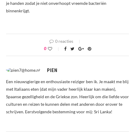
je handen zodat je niet onverhoopt vreemde bacteriën
binnenkrijgt.
0 reacties
0
PIEN
Een nieuwsgierige en enthousiaste reiziger ben ik. Je maakt me blij
met Italiaans eten (dat mijn vader heerlijk klaar kan maken),
Spaanse gezelligheid en de Griekse zon. Heerlijk om die liefde voor
culturen en reizen te kunnen delen met anderen door erover te
schrijven. Eerstvolgende bestemming voor mij: Sri Lanka!