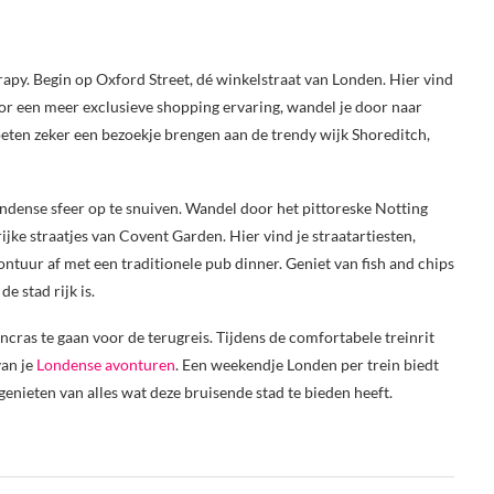
herapy. Begin op Oxford Street, dé winkelstraat van Londen. Hier vind
oor een meer exclusieve shopping ervaring, wandel je door naar
eten zeker een bezoekje brengen aan de trendy wijk Shoreditch,
ndense sfeer op te snuiven. Wandel door het pittoreske Notting
rijke straatjes van Covent Garden. Hier vind je straatartiesten,
vontuur af met een traditionele pub dinner. Geniet van fish and chips
e stad rijk is.
ncras te gaan voor de terugreis. Tijdens de comfortabele treinrit
van je
Londense avonturen
. Een weekendje Londen per trein biedt
genieten van alles wat deze bruisende stad te bieden heeft.