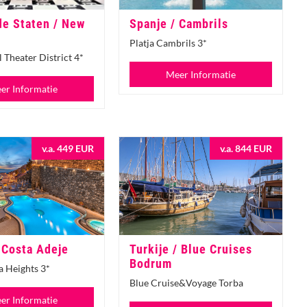
de Staten / New
Spanje / Cambrils
Platja Cambrils 3*
 Theater District 4*
Meer Informatie
er Informatie
v.a. 449 EUR
v.a. 844 EUR
 Costa Adeje
Turkije / Blue Cruises
Bodrum
 Heights 3*
Blue Cruise&Voyage Torba
er Informatie