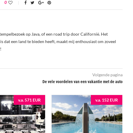
0
tempelbezoek op Java, of een road trip door Californië. Het
s dat een land te bieden heeft, maakt mij enthousiast om zoveel
!
Volgende pagina
De vele voordelen van een vakantie met de auto
v.a. 571 EUR
v.a. 152 EUR