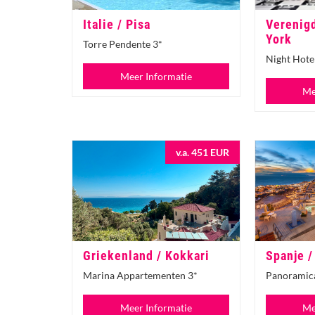
Italie / Pisa
Verenig
York
Torre Pendente 3*
Night Hotel
Meer Informatie
Me
v.a. 451 EUR
Griekenland / Kokkari
Spanje /
Marina Appartementen 3*
Panoramica
Meer Informatie
Me