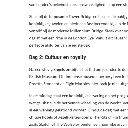
van Londen’s bekendste bezienswaardigheden op een ste
Start bij de imposante Tower Bridge en bezoek de nabijg
koninklijke juwelen en biedt een fascinerende kijk in de 
vanzelf bij de moderne Millennium Bridge. Steek over vo
dag af met een ritje in de London Eye. Vanuit dit reuzenr
perfecte afsluiter van je eerste dag.
Dag 2: Cultuur en royalty
Na een stevig Engels ontbijt is het tijd om je onder te d
British Museum. Dit immense museum herbergt een indru
Rosetta Stone tot de Elgin Marbles, hier raak je niet uitg
In de middag staat een koninklijke ervaring op het pro
wat geluk zie je de beroemde wisseling van de wacht. Ve
al eeuwenlang gekroond worden. Eindig de dag met een ty
chique hotels of gezellige tearooms. The Ritz of Fortn
zoals Sketch of The Wolseley bieden een heerlijke ervari