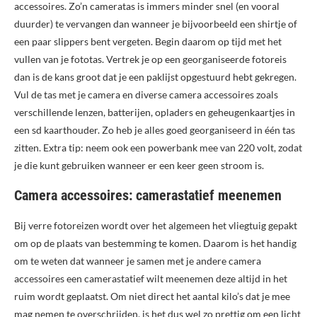
accessoires. Zo’n cameratas is immers minder snel (en vooral
duurder) te vervangen dan wanneer je bijvoorbeeld een shirtje of
een paar slippers bent vergeten. Begin daarom op tijd met het
vullen van je fototas. Vertrek je op een georganiseerde fotoreis
dan is de kans groot dat je een paklijst opgestuurd hebt gekregen.
Vul de tas met je camera en diverse camera accessoires zoals
verschillende lenzen, batterijen, opladers en geheugenkaartjes in
een sd kaarthouder. Zo heb je alles goed georganiseerd in één tas
zitten. Extra tip: neem ook een powerbank mee van 220 volt, zodat
je die kunt gebruiken wanneer er een keer geen stroom is.
Camera accessoires: camerastatief meenemen
Bij verre fotoreizen wordt over het algemeen het vliegtuig gepakt
om op de plaats van bestemming te komen. Daarom is het handig
om te weten dat wanneer je samen met je andere camera
accessoires een camerastatief wilt meenemen deze altijd in het
ruim wordt geplaatst. Om niet direct het aantal kilo’s dat je mee
mag nemen te overschrijden, is het dus wel zo prettig om een licht