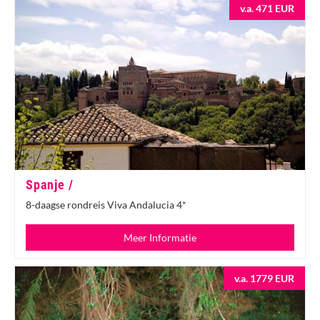
v.a. 471 EUR
Spanje /
8-daagse rondreis Viva Andalucia 4*
Meer Informatie
v.a. 1779 EUR