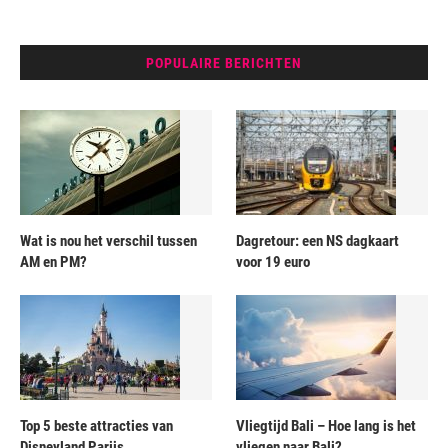
POPULAIRE BERICHTEN
Wat is nou het verschil tussen
Dagretour: een NS dagkaart
AM en PM?
voor 19 euro
Top 5 beste attracties van
Vliegtijd Bali – Hoe lang is het
Disneyland Parijs
vliegen naar Bali?