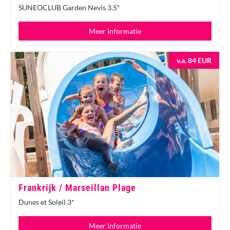
SUNEOCLUB Garden Nevis 3.5*
Meer Informatie
v.a. 84 EUR
Frankrijk / Marseillan Plage
Dunes et Soleil 3*
Meer Informatie