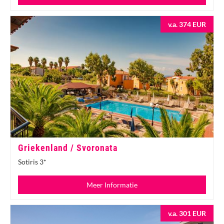
v.a. 374 EUR
Griekenland / Svoronata
Sotiris 3*
Meer Informatie
v.a. 301 EUR