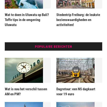
Wat te doen in Uluwatu op Bali?
Stedentrip Freiburg: de leukste
Toffe tips in de omgeving
bezienswaardigheden en
Uluwatu
activiteiten!
POPULAIRE BERICHTEN
Wat is nou het verschil tussen
Dagretour: een NS dagkaart
AM en PM?
voor 19 euro