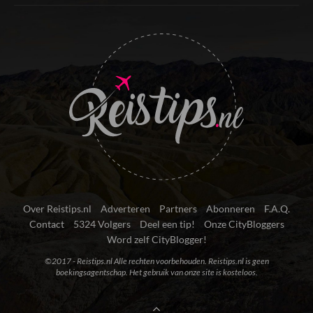
Over Reistips.nl
Adverteren
Partners
Abonneren
F.A.Q.
Contact
5324 Volgers
Deel een tip!
Onze CityBloggers
Word zelf CityBlogger!
©2017 - Reistips.nl Alle rechten voorbehouden. Reistips.nl is geen
boekingsagentschap. Het gebruik van onze site is kosteloos.