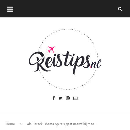
Home
Als Barack Obama op reis gaat neemt hij mee..