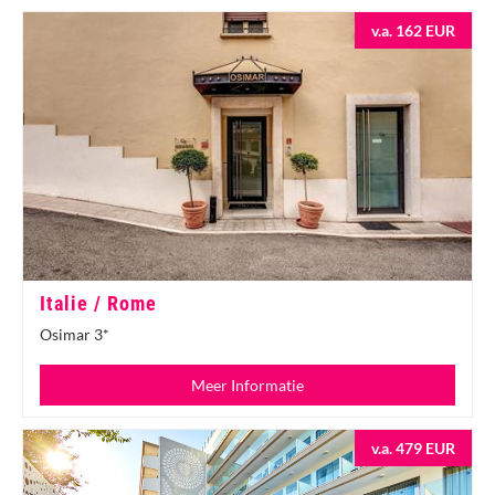
v.a. 162 EUR
Italie / Rome
Osimar 3*
Meer Informatie
v.a. 479 EUR