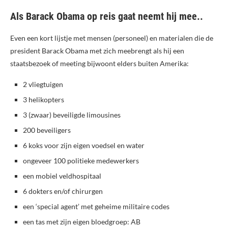
Als Barack Obama op reis gaat neemt hij mee..
Even een kort lijstje met mensen (personeel) en materialen die de
president Barack Obama met zich meebrengt als hij een
staatsbezoek of meeting bijwoont elders buiten Amerika:
2 vliegtuigen
3 helikopters
3 (zwaar) beveiligde limousines
200 beveiligers
6 koks voor zijn eigen voedsel en water
ongeveer 100 politieke medewerkers
een mobiel veldhospitaal
6 dokters en/of chirurgen
een ‘special agent’ met geheime militaire codes
een tas met zijn eigen bloedgroep: AB