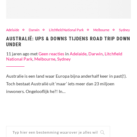
Adelaide
Darwin
Litchfield National Park
Melbourne
Sydney
AUSTRALIË: UPS & DOWNS TIJDENS ROAD TRIP DOWN
UNDER
11 jaren ago met
Geen reacties
in
Adelaide
,
Darwin
,
Litchfield
National Park
,
Melbourne
,
Sydney
Australie is een land waar Europa bijna anderhalf keer in past(!).
Toch bestaat Australië uit ‘maar’ iets meer dan 23 miljoen
inwoners. Ongelooflijk he?! In…