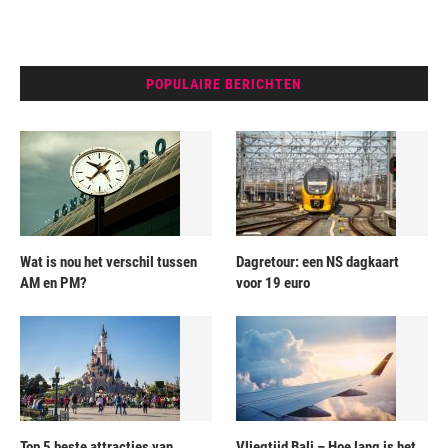
POPULAIRE BERICHTEN
Wat is nou het verschil tussen
Dagretour: een NS dagkaart
AM en PM?
voor 19 euro
Top 5 beste attracties van
Vliegtijd Bali – Hoe lang is het