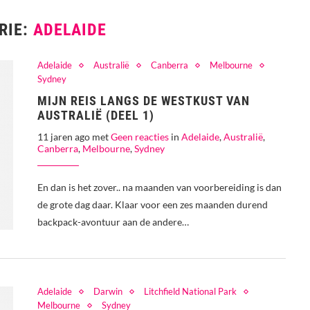
RIE:
ADELAIDE
Adelaide
Australië
Canberra
Melbourne
Sydney
MIJN REIS LANGS DE WESTKUST VAN
AUSTRALIË (DEEL 1)
11 jaren ago met
Geen reacties
in
Adelaide
,
Australië
,
Canberra
,
Melbourne
,
Sydney
En dan is het zover.. na maanden van voorbereiding is dan
de grote dag daar. Klaar voor een zes maanden durend
backpack-avontuur aan de andere…
Adelaide
Darwin
Litchfield National Park
Melbourne
Sydney