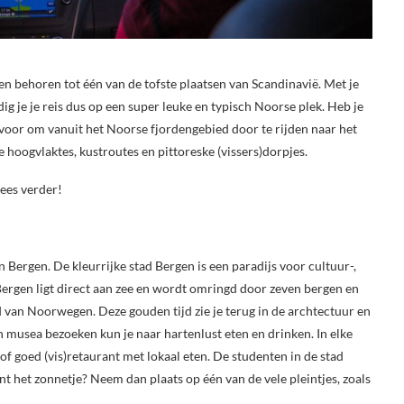
en behoren tot één van de tofste plaatsen van Scandinavië. Met je
g je je reis dus op een super leuke en typisch Noorse plek. Heb je
n voor om vanuit het Noorse fjordengebied door te rijden naar het
oogvlaktes, kustroutes en pittoreske (vissers)dorpjes.
ees verder!
ergen. De kleurrijke stad Bergen is een paradijs voor cultuur-,
 Bergen ligt direct aan zee en wordt omringd door zeven bergen en
 van Noorwegen. Deze gouden tijd zie je terug in de archtectuur en
n musea bezoeken kun je naar hartenlust eten en drinken. In elke
 of goed (vis)retaurant met lokaal eten. De studenten in de stad
nt het zonnetje? Neem dan plaats op één van de vele pleintjes, zoals