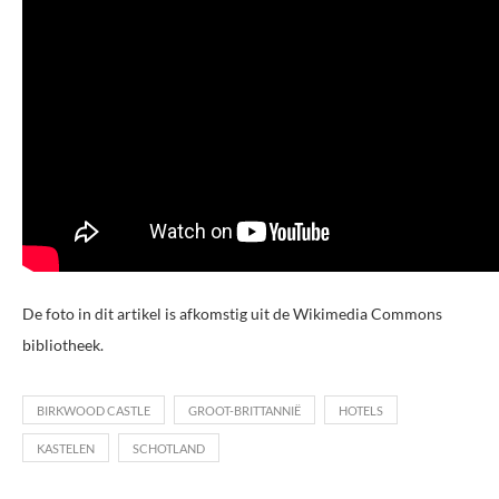
De foto in dit artikel is afkomstig uit de Wikimedia Commons
bibliotheek.
BIRKWOOD CASTLE
GROOT-BRITTANNIË
HOTELS
KASTELEN
SCHOTLAND