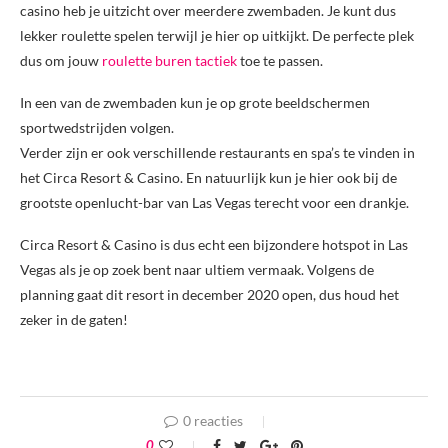
casino heb je uitzicht over meerdere zwembaden. Je kunt dus
lekker roulette spelen terwijl je hier op uitkijkt. De perfecte plek
dus om jouw
roulette buren tactiek
toe te passen.
In een van de zwembaden kun je op grote beeldschermen
sportwedstrijden volgen.
Verder zijn er ook verschillende restaurants en spa’s te vinden in
het Circa Resort & Casino. En natuurlijk kun je hier ook bij de
grootste openlucht-bar van Las Vegas terecht voor een drankje.
Circa Resort & Casino is dus echt een bijzondere hotspot in Las
Vegas als je op zoek bent naar ultiem vermaak. Volgens de
planning gaat dit resort in december 2020 open, dus houd het
zeker in de gaten!
0 reacties
0