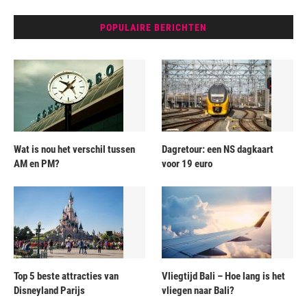
POPULAIRE BERICHTEN
Wat is nou het verschil tussen
Dagretour: een NS dagkaart
AM en PM?
voor 19 euro
Top 5 beste attracties van
Vliegtijd Bali – Hoe lang is het
Disneyland Parijs
vliegen naar Bali?