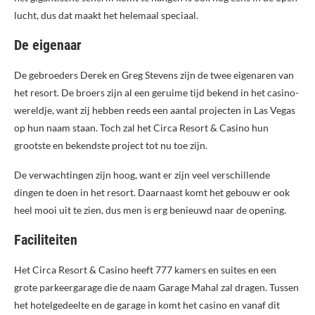
lucht, dus dat maakt het helemaal speciaal.
De eigenaar
De gebroeders Derek en Greg Stevens zijn de twee eigenaren van
het resort. De broers zijn al een geruime tijd bekend in het casino-
wereldje, want zij hebben reeds een aantal projecten in Las Vegas
op hun naam staan. Toch zal het Circa Resort & Casino hun
grootste en bekendste project tot nu toe zijn.
De verwachtingen zijn hoog, want er zijn veel verschillende
dingen te doen in het resort. Daarnaast komt het gebouw er ook
heel mooi uit te zien, dus men is erg benieuwd naar de opening.
Faciliteiten
Het Circa Resort & Casino heeft 777 kamers en suites en een
grote parkeergarage die de naam Garage Mahal zal dragen. Tussen
het hotelgedeelte en de garage in komt het casino en vanaf dit