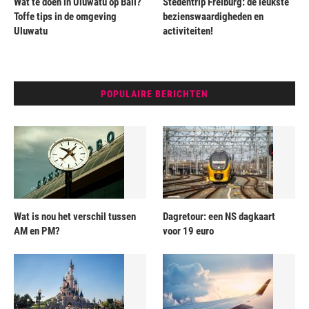
Wat te doen in Uluwatu op Bali?
Stedentrip Freiburg: de leukste
Toffe tips in de omgeving
bezienswaardigheden en
Uluwatu
activiteiten!
POPULAIRE BERICHTEN
Wat is nou het verschil tussen
Dagretour: een NS dagkaart
AM en PM?
voor 19 euro