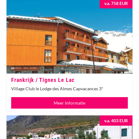
v.a. 758 EUR
Frankrijk / Tignes Le Lac
Village Club le Lodge des Almes Capvacances 3*
Meer Informatie
v.a. 403 EUR