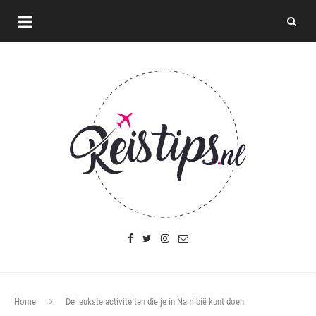
Home
De leukste activiteiten die je in Namibië kunt doen