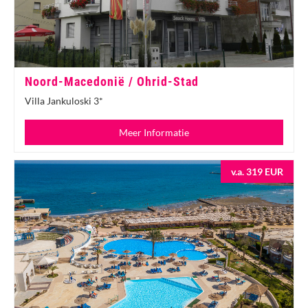
Noord-Macedonië / Ohrid-Stad
Villa Jankuloski 3*
Meer Informatie
v.a. 319 EUR