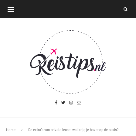
Home
De extra’s van private lease: wat krijg je bovenop de basis?