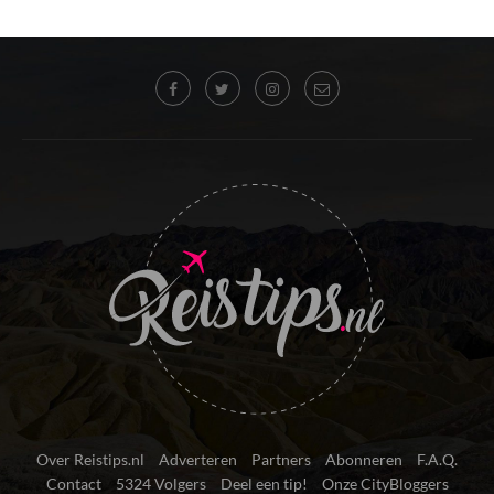
Over Reistips.nl
Adverteren
Partners
Abonneren
F.A.Q.
Contact
5324 Volgers
Deel een tip!
Onze CityBloggers