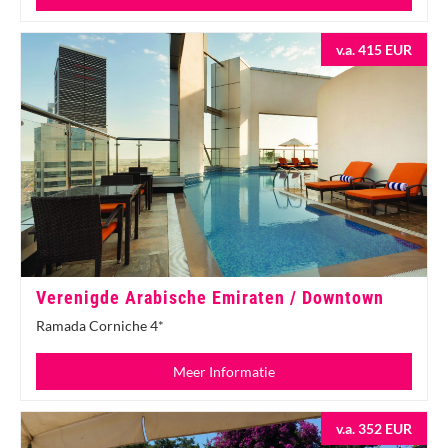
v.a. 415 EUR
Verenigde Arabische Emiraten / Downtown
Ramada Corniche 4*
Meer Informatie
v.a. 352 EUR