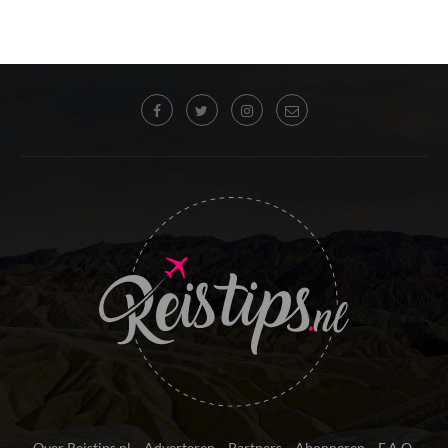
Over Reistips.nl
Adverteren
Partners
Abonneren
F.A.Q.