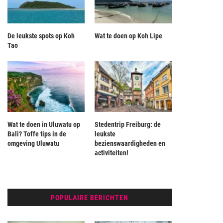
De leukste spots op Koh
Wat te doen op Koh Lipe
Tao
Wat te doen in Uluwatu op
Stedentrip Freiburg: de
Bali? Toffe tips in de
leukste
omgeving Uluwatu
bezienswaardigheden en
activiteiten!
POPULAIRE BERICHTEN