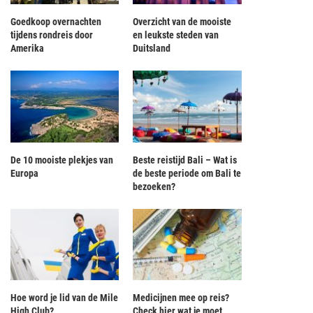
Goedkoop overnachten
Overzicht van de mooiste
tijdens rondreis door
en leukste steden van
Amerika
Duitsland
De 10 mooiste plekjes van
Beste reistijd Bali – Wat is
Europa
de beste periode om Bali te
bezoeken?
Hoe word je lid van de Mile
Medicijnen mee op reis?
High Club?
Check hier wat je moet