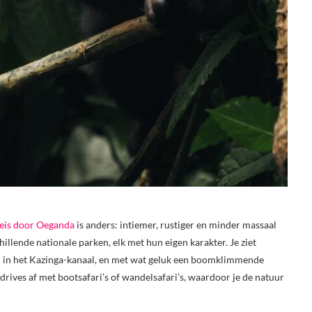
reis door Oeganda
is anders: intiemer, rustiger en minder massaal
hillende nationale parken, elk met hun eigen karakter. Je ziet
rden in het Kazinga-kanaal, en met wat geluk een boomklimmende
drives af met bootsafari’s of wandelsafari’s, waardoor je de natuur