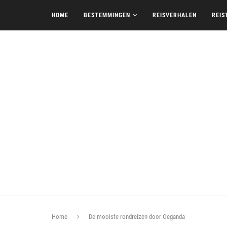
HOME
BESTEMMINGEN
REISVERHALEN
REIS
Home
De mooiste rondreizen door Oeganda