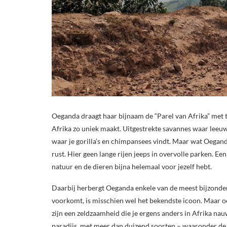
Oeganda draagt haar bijnaam de “Parel van Afrika” met t
Afrika zo uniek maakt. Uitgestrekte savannes waar leeuw
waar je gorilla’s en chimpansees vindt. Maar wat Oegand
rust. Hier geen lange rijen jeeps in overvolle parken. Ee
natuur en de dieren bijna helemaal voor jezelf hebt.
Daarbij herbergt Oeganda enkele van de meest bijzondere
voorkomt, is misschien wel het bekendste icoon. Maar
zijn een zeldzaamheid die je ergens anders in Afrika na
paradijs, met meer dan duizend soorten – waaronder de