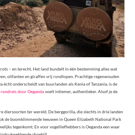
rots – en terecht. Het land bundelt in één bestemming alles wat
en, olifanten en giraffen vrij rondlopen. Prachtige regenwouden
a écht onderscheidt van buurlanden als Kenia of Tanzania, is de
n
rondreis door Oeganda
voelt intiemer, authentieker. Alsof je de
 diersoorten ter wereld. De berggorilla, die slechts in drie landen
 ook de boomklimmende leeuwen in Queen Elizabeth National Park
uwelijks tegenkomt. En voor vogelliefhebbers is Oeganda een waar
 indrukwekkende shoebill.