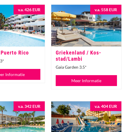
v.a. 426 EUR
v.a. 558 EUR
 Puerto Rico
Griekenland / Kos-
stad/Lambi
3*
Gaia Garden 3.5*
er Informatie
Meer Informatie
v.a. 342 EUR
v.a. 404 EUR