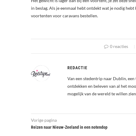
Het gewicht is lager dan bij een voortent, je zet deze sn
in beslag. Als je eenmaal hebt ontdekt wat je nodig hebt
voortenten voor caravans bestellen.
0 reacties
REDACTIE
Van een stedentrip naar Dublin, een 
ontdekken en beleven van al het mooi
mogelijk van de wereld te willen zien
Vorige pagina
Reizen naar Nieuw-Zeeland in een notendop