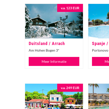
v.a. 123 EUR
Duitsland / Arrach
Spanje /
Am Hohen Bogen 3*
Portonovo 
Meer Informatie
Me
v.a. 249 EUR