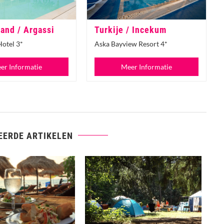
and / Argassi
Turkije / Incekum
Hotel 3*
Aska Bayview Resort 4*
er Informatie
Meer Informatie
EERDE ARTIKELEN