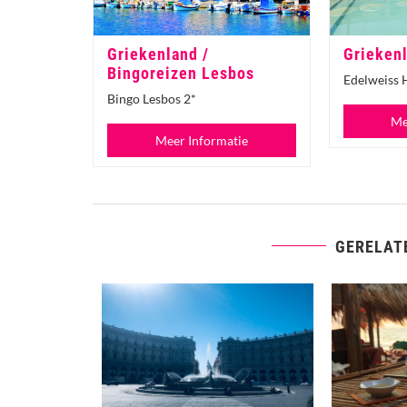
Griekenland /
Griekenl
Bingoreizen Lesbos
Edelweiss 
Bingo Lesbos 2*
Me
Meer Informatie
GERELAT