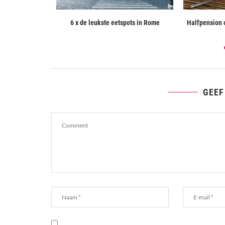
n december? Dit
6 x de leukste eetspots in Rome
Halfpension o
GEEF