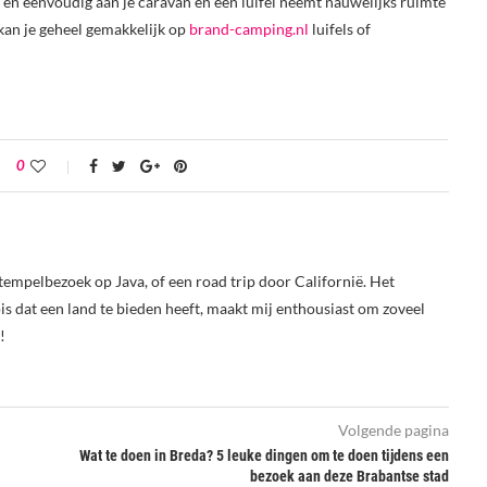
el en eenvoudig aan je caravan en een luifel neemt nauwelijks ruimte
 kan je geheel gemakkelijk op
brand-camping.nl
luifels of
0
tempelbezoek op Java, of een road trip door Californië. Het
s dat een land te bieden heeft, maakt mij enthousiast om zoveel
!
Volgende pagina
Wat te doen in Breda? 5 leuke dingen om te doen tijdens een
bezoek aan deze Brabantse stad