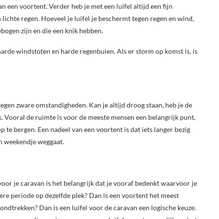
 een voortent. Verder heb je met een luifel altijd een fijn
 lichte regen. Hoeveel je luifel je beschermt tegen regen en wind,
gebogen zijn en die een knik hebben.
n harde windstoten en harde regenbuien. Als er storm op komst is, is
tegen zware omstandigheden. Kan je altijd droog staan, heb je de
. Vooral de ruimte is voor de meeste mensen een belangrijk punt,
op te bergen. Een nadeel van een voortent is dat iets langer bezig
een weekendje weggaat.
oor je caravan is het belangrijk dat je vooraf bedenkt waarvoor je
gere periode op dezelfde plek? Dan is een voortent het meest
 rondtrekken? Dan is een luifel voor de caravan een logische keuze.