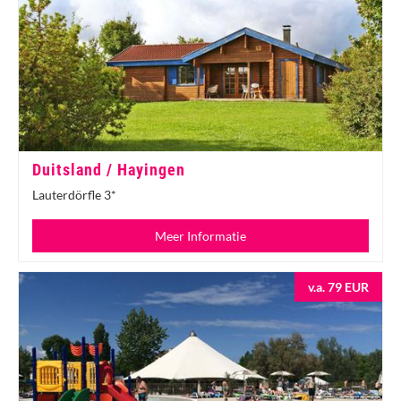
Duitsland / Hayingen
Lauterdörfle 3*
Meer Informatie
v.a. 79 EUR