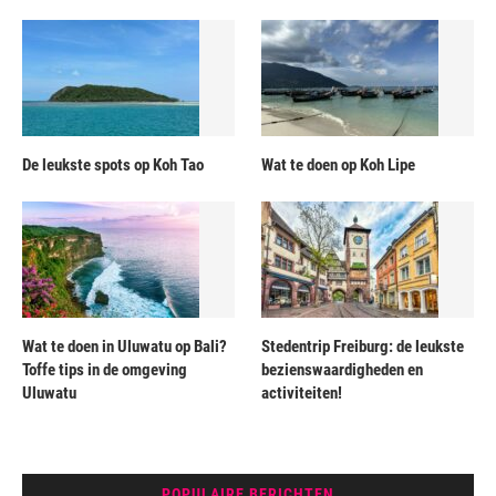
De leukste spots op Koh Tao
Wat te doen op Koh Lipe
Wat te doen in Uluwatu op Bali?
Stedentrip Freiburg: de leukste
Toffe tips in de omgeving
bezienswaardigheden en
Uluwatu
activiteiten!
POPULAIRE BERICHTEN