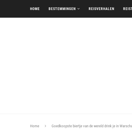
HOME
BESTEMMINGEN
REISVERHALEN
REIS
Home
Goedkoopste biertje van de wereld drink je in Warsch