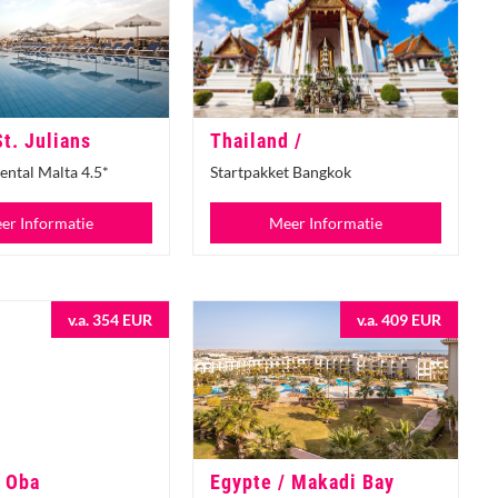
St. Julians
Thailand /
ental Malta 4.5*
Startpakket Bangkok
er Informatie
Meer Informatie
v.a. 354 EUR
v.a. 409 EUR
/ Oba
Egypte / Makadi Bay