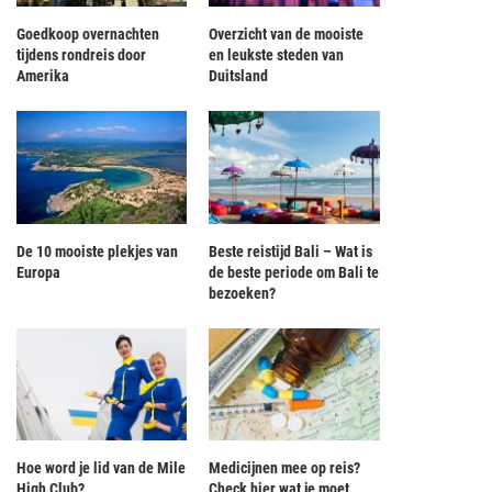
Goedkoop overnachten
Overzicht van de mooiste
tijdens rondreis door
en leukste steden van
Amerika
Duitsland
De 10 mooiste plekjes van
Beste reistijd Bali – Wat is
Europa
de beste periode om Bali te
bezoeken?
Consumenten willen transparantie
Biddy, het reislustige Instagram-egelt
Hoe word je lid van de Mile
Medicijnen mee op reis?
geadverteerde reisprijs
High Club?
Check hier wat je moet