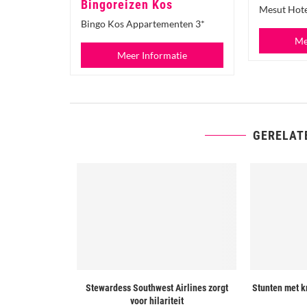
Bingoreizen Kos
Mesut Hote
Bingo Kos Appartementen 3*
Me
Meer Informatie
GERELAT
 tempel voor
Stewardess Southwest Airlines zorgt
Stunten met k
en
voor hilariteit