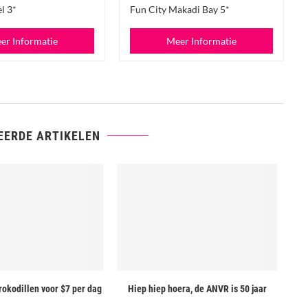
l 3*
Fun City Makadi Bay 5*
er Informatie
Meer Informatie
EERDE ARTIKELEN
rokodillen voor $7 per dag
Hiep hiep hoera, de ANVR is 50 jaar