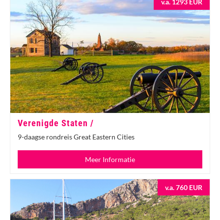
v.a. 1293 EUR
Verenigde Staten /
9-daagse rondreis Great Eastern Cities
Meer Informatie
v.a. 760 EUR