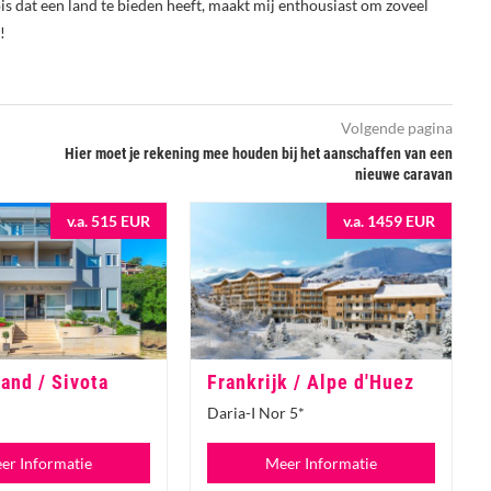
s dat een land te bieden heeft, maakt mij enthousiast om zoveel
!
Volgende pagina
Hier moet je rekening mee houden bij het aanschaffen van een
nieuwe caravan
v.a. 515 EUR
v.a. 1459 EUR
and / Sivota
Frankrijk / Alpe d'Huez
*
Daria-I Nor 5*
er Informatie
Meer Informatie