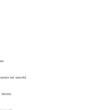
ee.
havens ter wereld.
r Jemen.