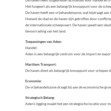
De haven heeft uitgebreide faciliteiten voor handel en t
Het fungeert als een belangrijk knooppunt voor de schee
De haven heeft een vrijehandelszone, wat bijdraagt aa
Hoewel de stad en de haven zijn getroffen door conflicte
de internationale scheepvaart. De haven speelt een sleut
bevoorrading van het land.
Toepassingen van Aden:
Handel:
Aden is een belangrijk centrum voor de import en expor
Maritiem Transport:
De haven dient als belangrijk knooppunt voor schepen d
Economie:
De vrijehandelszone draagt bij aan de economische groe
Strategisch Belang:
Aden’s ligging maakt het een strategische locatie voor mi