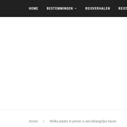
HOME
BESTEMMINGEN
REISVERHALEN
REIS
Home
Welke plaats in jemen is een belangrijke haven