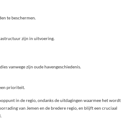
den te beschermen.
structuur zijn in uitvoering.
udies vanwege zijn oude havengeschiedenis.
n prioriteit.
nooppunt in de regio, ondanks de uitdagingen waarmee het wordt
oorrading van Jemen en de bredere regio, en blijft een cruciaal
.