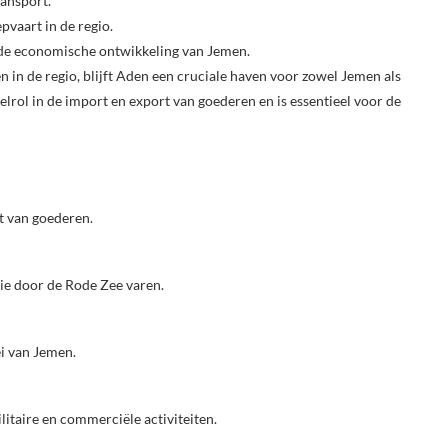
ransport.
pvaart in de regio.
n de economische ontwikkeling van Jemen.
n in de regio, blijft Aden een cruciale haven voor zowel Jemen als
elrol in de import en export van goederen en is essentieel voor de
t van goederen.
ie door de Rode Zee varen.
i van Jemen.
litaire en commerciële activiteiten.