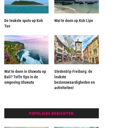
De leukste spots op Koh
Wat te doen op Koh Lipe
Tao
Wat te doen in Uluwatu op
Stedentrip Freiburg: de
Bali? Toffe tips in de
leukste
omgeving Uluwatu
bezienswaardigheden en
activiteiten!
POPULAIRE BERICHTEN