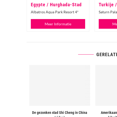
Egypte / Hurghada-Stad
Turkije 
Albatros Aqua Park Resort 4*
Saturn Pala
Meer Informatie
Me
GERELAT
 Indonesië en
De gezonken stad Shi Cheng in China
Amerikaan