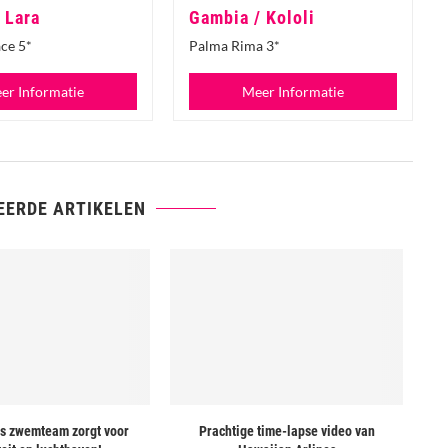
/ Lara
Gambia / Kololi
ce 5*
Palma Rima 3*
er Informatie
Meer Informatie
EERDE ARTIKELEN
s zwemteam zorgt voor
Prachtige time-lapse video van
De