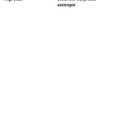
kerst
Disneyland Parijs
aanvragen