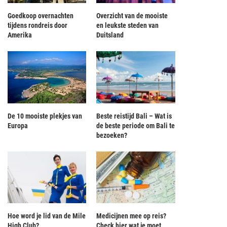
Goedkoop overnachten
Overzicht van de mooiste
tijdens rondreis door
en leukste steden van
Amerika
Duitsland
De 10 mooiste plekjes van
Beste reistijd Bali – Wat is
Europa
de beste periode om Bali te
bezoeken?
Hoe word je lid van de Mile
Medicijnen mee op reis?
 10 meest populaire steden met de
Gewapende man aangehouden in
High Club?
Check hier wat je moet