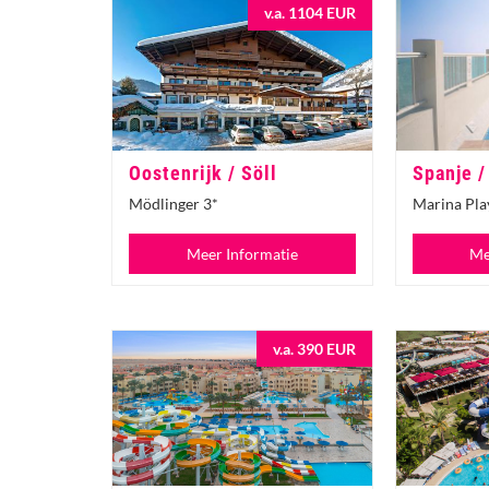
v.a. 1104 EUR
Oostenrijk / Söll
Spanje /
Mödlinger 3*
Marina Pla
Meer Informatie
Me
v.a. 390 EUR