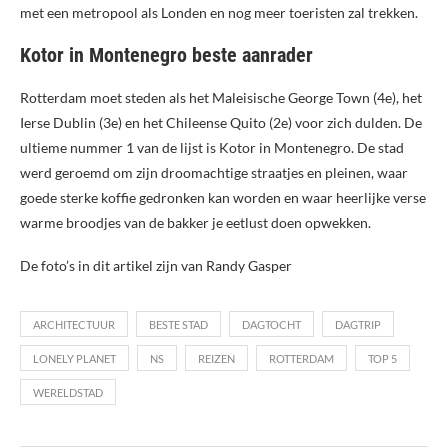
met een metropool als Londen en nog meer toeristen zal trekken.
Kotor in Montenegro beste aanrader
Rotterdam moet steden als het Maleisische George Town (4e), het
Ierse Dublin (3e) en het Chileense Quito (2e) voor zich dulden. De
ultieme nummer 1 van de lijst is Kotor in Montenegro. De stad
werd geroemd om zijn droomachtige straatjes en pleinen, waar
goede sterke koffie gedronken kan worden en waar heerlijke verse
warme broodjes van de bakker je eetlust doen opwekken.
De foto’s in dit artikel zijn van Randy Gasper
ARCHITECTUUR
BESTE STAD
DAGTOCHT
DAGTRIP
LONELY PLANET
NS
REIZEN
ROTTERDAM
TOP 5
WERELDSTAD