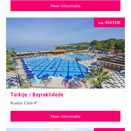
Meer Informatie
v.a. 454 EUR
Turkije / Bayraklidede
Kustur Club 4*
Meer Informatie