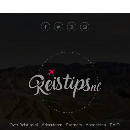
Over Reistips.nl
Adverteren
Partners
Abonneren
F.A.Q.