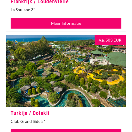
Frankrijk / Loudenvielle
La Soulane 3*
Meer Informatie
v.a. 503 EUR
Turkije / Colakli
Club Grand Side 5*