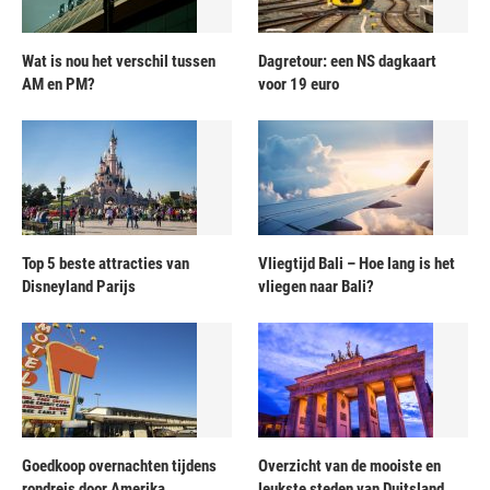
Wat is nou het verschil tussen
Dagretour: een NS dagkaart
AM en PM?
voor 19 euro
Top 5 beste attracties van
Vliegtijd Bali – Hoe lang is het
Disneyland Parijs
vliegen naar Bali?
Goedkoop overnachten tijdens
Overzicht van de mooiste en
rondreis door Amerika
leukste steden van Duitsland