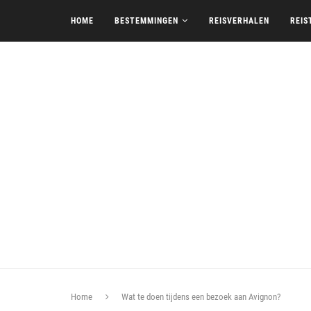
HOME
BESTEMMINGEN
REISVERHALEN
REIS
Home
Wat te doen tijdens een bezoek aan Avignon?