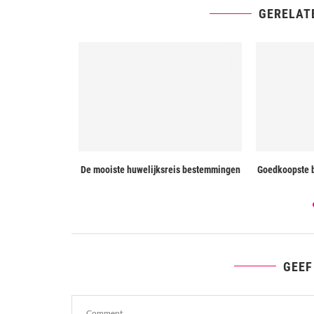
GERELAT
 ontdekking
De mooiste huwelijksreis bestemmingen
Goedkoopste b
 ons af
GEEF