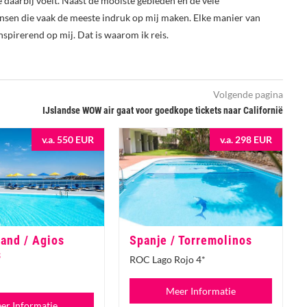
je daarbij voelt. Naast de mooiste gebieden en de vele
nsen die vaak de meeste indruk op mij maken. Elke manier van
nspirerend op mij. Dat is waarom ik reis.
Volgende pagina
IJslandse WOW air gaat voor goedkope tickets naar Californië
v.a. 550 EUR
v.a. 298 EUR
and / Agios
Spanje / Torremolinos
s
ROC Lago Rojo 4*
Meer Informatie
er Informatie