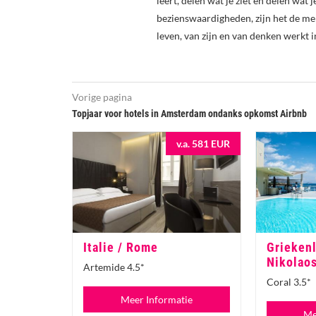
leert, delen wat je ziet en delen wat 
bezienswaardigheden, zijn het de me
leven, van zijn en van denken werkt i
Vorige pagina
Topjaar voor hotels in Amsterdam ondanks opkomst Airbnb
v.a. 581 EUR
Italie / Rome
Griekenl
Nikolao
Artemide 4.5*
Coral 3.5*
Meer Informatie
Me