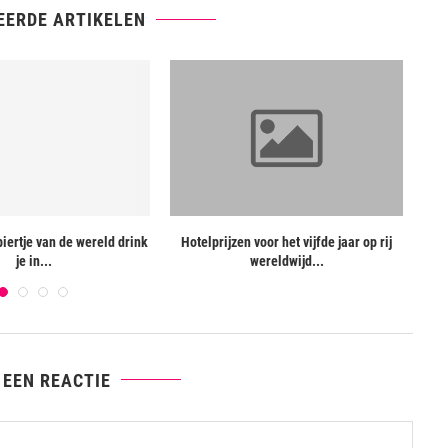
EERDE ARTIKELEN
iertje van de wereld drink
Hotelprijzen voor het vijfde jaar op rij
H
je in...
wereldwijd...
 EEN REACTIE