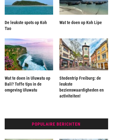
De leukste spots op Koh
Wat te doen op Koh Lipe
Tao
Wat te doen in Uluwatu op
Stedentrip Freiburg: de
Bali? Toffe tips in de
leukste
omgeving Uluwatu
bezienswaardigheden en
activiteiten!
POPULAIRE BERICHTEN