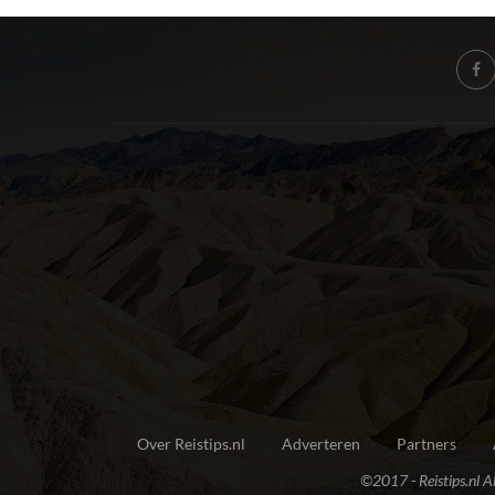
Over Reistips.nl
Adverteren
Partners
©2017 - Reistips.nl Al