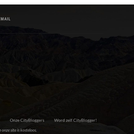
EMAIL
Onze CityBloggers
Word zelf CityBlogger!
onze site is kosteloos.