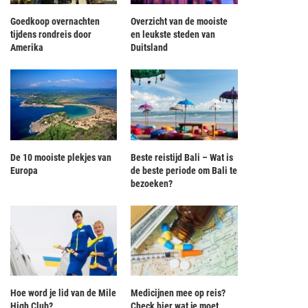
Goedkoop overnachten
Overzicht van de mooiste
tijdens rondreis door
en leukste steden van
Amerika
Duitsland
De 10 mooiste plekjes van
Beste reistijd Bali – Wat is
oge pief Korean Air ontslagen na
Piloot Alitalia trekt toestel weer op n
Europa
de beste periode om Bali te
uitbrander over...
mislukte...
bezoeken?
Hoe word je lid van de Mile
Medicijnen mee op reis?
High Club?
Check hier wat je moet