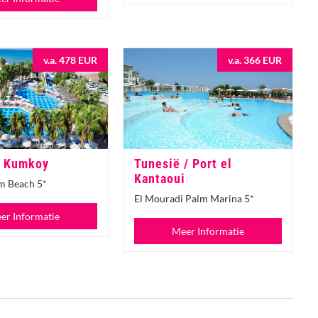
v.a. 478 EUR
v.a. 366 EUR
/ Kumkoy
Tunesië / Port el
Kantaoui
m Beach 5*
El Mouradi Palm Marina 5*
er Informatie
Meer Informatie