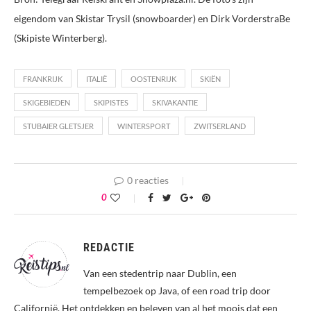
eigendom van Skistar Trysil (snowboarder) en Dirk VorderstraBe
(Skipiste Winterberg).
FRANKRIJK
ITALIË
OOSTENRIJK
SKIËN
SKIGEBIEDEN
SKIPISTES
SKIVAKANTIE
STUBAIER GLETSJER
WINTERSPORT
ZWITSERLAND
0 reacties
0
REDACTIE
Van een stedentrip naar Dublin, een
tempelbezoek op Java, of een road trip door
Californië. Het ontdekken en beleven van al het moois dat een