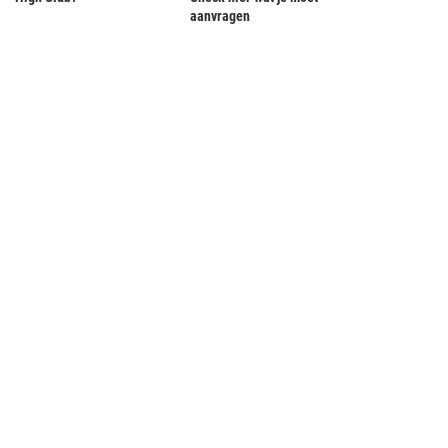
aanvragen
dpool studenten klaar voor oversteek
Aventus Cleantech studenten vertrokk
naar Antarctica
richting Zuidpool