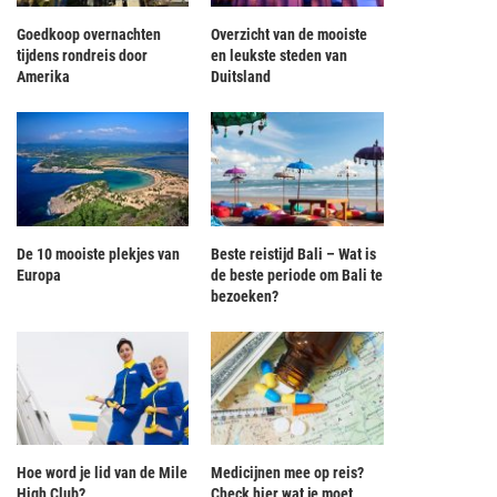
Goedkoop overnachten
Overzicht van de mooiste
tijdens rondreis door
en leukste steden van
Amerika
Duitsland
De 10 mooiste plekjes van
Beste reistijd Bali – Wat is
Europa
de beste periode om Bali te
bezoeken?
Hoe word je lid van de Mile
Medicijnen mee op reis?
High Club?
Check hier wat je moet