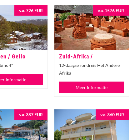
v.a. 726 EUR
v.a. 1576 EUR
en / Geilo
Zuid-Afrika /
bins 4*
12-daagse rondreis Het Andere
Afrika
er Informatie
Meer Informatie
v.a. 387 EUR
v.a. 360 EUR