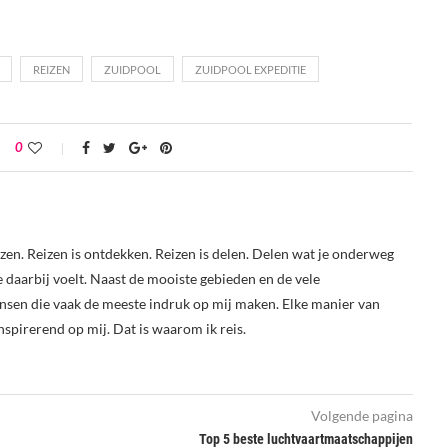
REIZEN
ZUIDPOOL
ZUIDPOOL EXPEDITIE
0
reizen. Reizen is ontdekken. Reizen is delen. Delen wat je onderweg
je daarbij voelt. Naast de mooiste gebieden en de vele
nsen die vaak de meeste indruk op mij maken. Elke manier van
nspirerend op mij. Dat is waarom ik reis.
Volgende pagina
Top 5 beste luchtvaartmaatschappijen