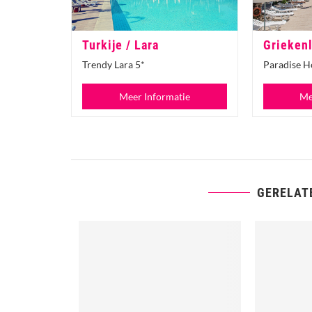
Turkije / Lara
Griekenl
Trendy Lara 5*
Paradise H
Meer Informatie
Me
GERELAT