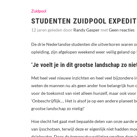
Zuidpool
STUDENTEN ZUIDPOOL EXPEDIT
12 jaren geleden door
Randy Gasper
met
Geen reacties
De drie Nederlandse studenten die uitverkoren waren om
opleiding, zijn afgelopen weekend weer veilig geland op 
‘Je voelt je in dit grootse landschap zo niet
Met heel veel nieuwe inzichten en heel veel bijzondere 
weten de mannen nu als geen ander hoe belangrijk hun o
voor de toekomst van niet alleen hunzelf, maar ook voor
‘Onbeschrijflijk…. Het is alsof je op een andere planeet b
grootse landschap zo nietig!’
Hoe slecht het gaat met bepaalde delen van onze aarde we
van ijsschotsen, terwijl deze er eigenlijk niet hadden m
drinkwater. Door de temperatuurstijging smelten deze in