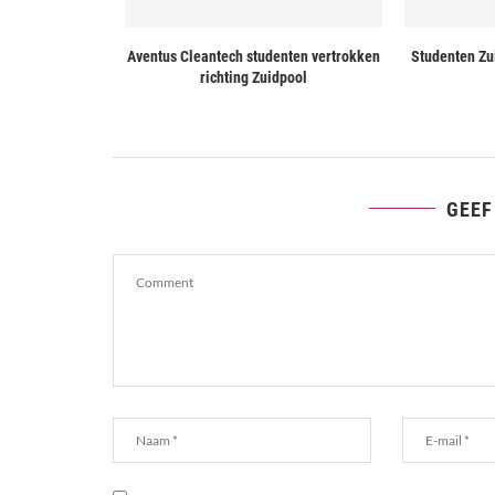
r voor oversteek
Aventus Cleantech studenten vertrokken
Studenten Zu
tica
richting Zuidpool
GEEF