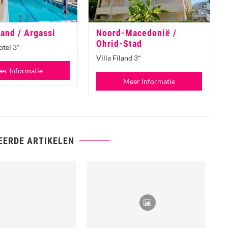
and / Argassi
Noord-Macedonië /
Ohrid-Stad
otel 3*
Villa Filand 3*
er Informatie
Meer Informatie
EERDE ARTIKELEN