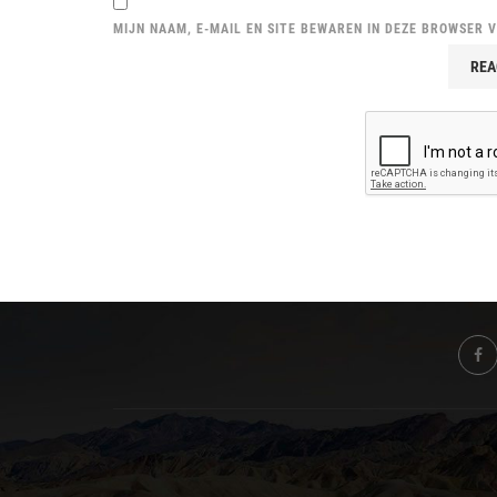
MIJN NAAM, E-MAIL EN SITE BEWAREN IN DEZE BROWSER 