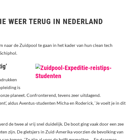
IE WEER TERUG IN NEDERLAND
 naar de Zuidpool te gaan in het kader van hun clean tech
Schiphol.
ig’
indrukken
pleiding is
 onze planeet. Confronterend, tevens zeer uitdagend.
ent’, aldus Aventus-studenten Micha en Roderick, ‘Je voelt je in dit
rd de twee al vrij snel duidelijk. De boot ging vaak door een zee
oeten zijn. De gletsjers in Zuid-Amerika voorzien de bevolking van
 rap tempo. ‘Ze zijn al voor de helft gesmolten…. En daarmee