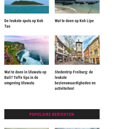
De leukste spots op Koh
Wat te doen op Koh Lipe
Tao
Wat te doen in Uluwatu op
Stedentrip Freiburg: de
Bali? Toffe tips in de
leukste
omgeving Uluwatu
bezienswaardigheden en
activiteiten!
POPULAIRE BERICHTEN