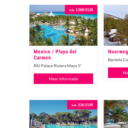
v.a. 1388 EUR
Mexico / Playa del
Noorweg
Carmen
Bardola Ca
RIU Palace Riviera Maya 5*
Me
Meer Informatie
v.a. 336 EUR