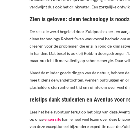
verdwijnt dus ook het drinkwater’. Een zorgelijke ontwik
Zien is geloven: clean technology is nood
De reis die werd begeleid door Zuidpool-expert en aanj
clean technology Robert Swan was vooral bedoeld om a
creëren voor de problemen die er zijn rond de klimaatv
in handen. Dat besef is ook bij Robbin doorgedrongen. ‘D
maar nu richt ik me volledig op schone energie. Daar wil 
Naast de minder goede dingen van de natuur, hebben de
mee tijdens de wandeltochten, werden bultruggen en or
glasheldere sterrenhemel tijd en ruimte om over veel di
reistips dank studenten en Aventus voor r
Lees het hele avontuur terug op het blog van deze Aven
op onze
eigen site
kan je heel veel lezen over deze bijzo
van deze exceptioneel bijzondere expeditie naar de Zuid