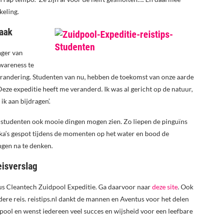
keling.
zaak
ager van
wareness te
erandering. Studenten van nu, hebben de toekomst van onze aarde
eze expeditie heeft me veranderd. Ik was al gericht op de natuur,
ik aan bijdragen’.
 studenten ook mooie dingen mogen zien. Zo liepen de pinguïns
ka’s gespot tijdens de momenten op het water en bood de
ngen na te denken.
eisverslag
tus Cleantech Zuidpool Expeditie. Ga daarvoor naar
deze site
. Ook
ndere reis. reistips.nl dankt de mannen en Aventus voor het delen
pool en wenst iedereen veel succes en wijsheid voor een leefbare